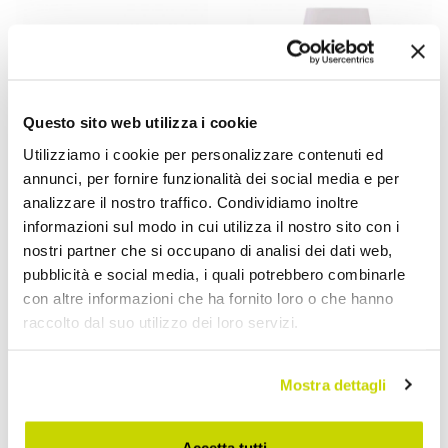
Questo sito web utilizza i cookie
Utilizziamo i cookie per personalizzare contenuti ed
annunci, per fornire funzionalità dei social media e per
analizzare il nostro traffico. Condividiamo inoltre
informazioni sul modo in cui utilizza il nostro sito con i
VIADURINI LIGHTING
VIADURINI LIGHTING
nostri partner che si occupano di analisi dei dati web,
Lampada da Appoggio in
Lampada a LED
pubblicità e social media, i quali potrebbero combinarle
Vetro Satinato Bianco e
Ricaricabile in Polietilene
con altre informazioni che ha fornito loro o che hanno
Metallo Design Moderno -
per Interno o Esterno -
raccolto dal suo utilizzo dei loro servizi.
Morse
Fungostar
€ 638,40
€ 144,80
- 20%
- 20%
€ 798,00
€ 181,00
Mostra dettagli