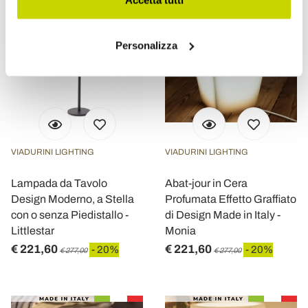
Accetta tutti
Personalizza
VIADURINI LIGHTING
VIADURINI LIGHTING
Lampada da Tavolo
Abat-jour in Cera
Design Moderno, a Stella
Profumata Effetto Graffiato
con o senza Piedistallo -
di Design Made in Italy -
Littlestar
Monia
€ 221,60
€ 221,60
- 20%
- 20%
€ 277,00
€ 277,00