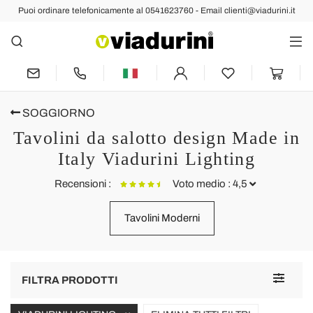
Puoi ordinare telefonicamente al 0541623760 - Email clienti@viadurini.it
SOGGIORNO
Tavolini da salotto design Made in
Italy Viadurini Lighting
Recensioni :
Voto medio : 4,5
Tavolini Moderni
Tavolino moderno in plexiglass multicolor made in Italy, Otto
T
P
Questo tavolino mi ricorda l'effetto di una tovaglia. Bellissimo colore e
P
forma un elemento d'arredo veramente ben riuscito.
Toggle
c
FILTRA PRODOTTI
l
navigat