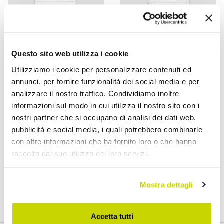
Questo sito web utilizza i cookie
Utilizziamo i cookie per personalizzare contenuti ed
VIADURINI TEXTILE
VIADURINI TEXTILE
annunci, per fornire funzionalità dei social media e per
analizzare il nostro traffico. Condividiamo inoltre
Runner in Lino con Pizzo
Runner per Tavolo 100%
informazioni sul modo in cui utilizza il nostro sito con i
Bianco da Tavolo Qualità
Lino con Ricamo Design di
nostri partner che si occupano di analisi dei dati web,
di Lusso Italiana - Farnese
Lusso Italiano - Giuggiolo
pubblicità e social media, i quali potrebbero combinarle
€ 124,00
€ 240,00
- 20%
- 20%
con altre informazioni che ha fornito loro o che hanno
€ 155,00
€ 300,00
raccolto dal suo utilizzo dei loro servizi.
Mostra dettagli
Accetta tutti