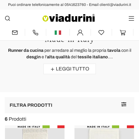
Puoi ordinare telefonicamente al 0541623760 - Email clienti@viadurini.it
Tessile Cucina e Tavola
Runner per la Tavola da Pranzo
Tovaglie di Lusso di Alta Qualità
Made in Italy
Runner da cucina
per arredare al meglio la propria
tavola
con il
desgin
e l'
alta qualità
del
tessile italiano
....
LEGGI TUTTO
Toggle
FILTRA PRODOTTI
navigat
6
Prodotti