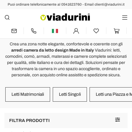
Puoi ordinare telefonicamente al 0541623760 - Email clienti@viadurini.it
Arredamento Camera da Letto di
Design Made in Italy
Recensioni :
Voto medio : 5,0
Crea una zona notte elegante, confortevole e coerente con gli
arredi camera da letto design Made in Italy
Viadurini: letti,
Guanciale Ergonomico in Memory Foam Alto 11 cm Made in Italy,
L
comodini, comò, armadi, materassi e camere complete selezionati
2 Pezzi– Gelsomino
per qualità, stile italiano e cura dei dettagli. Soluzioni pensate per
S
Almofada excelente.
trasformare la camera in uno spazio accogliente, ordinato e
l
personale, con acquisto online assistito e spedizione sicura.
h
d
Letti Matrimoniali
Letti Singoli
Letti una Piazza e
B
Toggle
FILTRA PRODOTTI
navigat