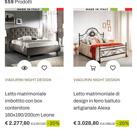
559
Prodotti
VIADURINI NIGHT DESIGN
VIADURINI NIGHT DESIGN
Letto matrimoniale
Letto matrimoniale di
imbottito con box
design in ferro battuto
contenitore
artigianale Alexa
160x190/200cm Leone
€ 2.277,60
€ 3.028,80
- 20%
- 20%
€ 2.847,00
€ 3.786,00