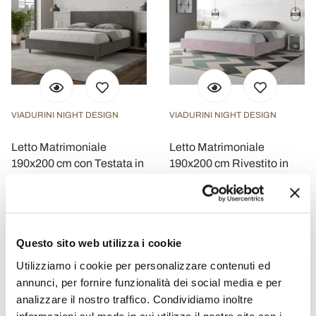
VIADURINI NIGHT DESIGN
VIADURINI NIGHT DESIGN
Letto Matrimoniale
Letto Matrimoniale
190x200 cm con Testata in
190x200 cm Rivestito in
Microfibra Made in Italy -
Microfibra Made in Italy -
Pallone
Atleta
€ 906,40
€ 629,60
- 20%
- 20%
€ 1.133,00
€ 787,00
Questo sito web utilizza i cookie
Utilizziamo i cookie per personalizzare contenuti ed
annunci, per fornire funzionalità dei social media e per
analizzare il nostro traffico. Condividiamo inoltre
informazioni sul modo in cui utilizza il nostro sito con i