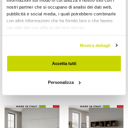
nostri partner che si occupano di analisi dei dati web,
pubblicità e social media, i quali potrebbero combinarle
con altre informazioni che ha fornito loro o che hanno
raccolto dal suo utilizzo dei loro servizi.
Mostra dettagli
VIADURINI NIGHT DESIGN
VIADURINI NIGHT DESIGN
Letto 180x200 cm Testata
Letto 180x200 cm Testata
Accetta tutti
con Cuscinatura in
con Cuscinatura in
Microfibra Made in Italy -
Similpelle Made in Italy -
Olimpiadi
Olimpiadi
Personalizza
€ 1.057,60
€ 876,80
- 20%
- 20%
€ 1.322,00
€ 1.096,00