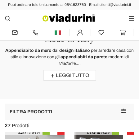
Puoi ordinare telefonicamente al 0541623760 - Email clienti@viadurini.it
Appendiabiti
Appendiabiti da Parete Design
Moderno e Appendiabiti da Muro
Made in Italy
Appendiabito da muro
dal
design italiano
per arredare casa con
stile e innovazione con gli
appendiabiti da parete
moderni di
Viadurini
....
LEGGI TUTTO
Toggle
FILTRA PRODOTTI
navigat
27
Prodotti