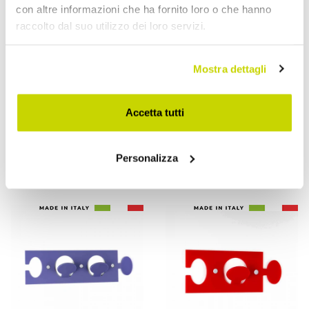
con altre informazioni che ha fornito loro o che hanno
raccolto dal suo utilizzo dei loro servizi.
VIADURINI DECOR
VIADURINI DECOR
Mostra dettagli
Appendino da Parete in
Appendiabiti da Parete in
Plexiglass Colorato 5
Plexiglass Colorato con 3
Accetta tutti
Pezzi Design a Clip -
Ganci, 2 Pezzi - Fratack
Freddie
€ 80,00
Personalizza
€ 89,60
- 20%
- 20%
€ 100,00
€ 112,00