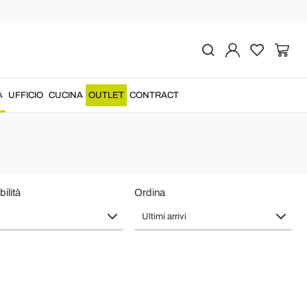
age la Camera da Letto
a da letto
, l
'ingresso
al
salotto
. Cassettiere in
metallo
,
legno
e
A
UFFICIO
CUCINA
OUTLET
CONTRACT
contenitori salvaspazio
....
ilità
Ordina
Ultimi arrivi