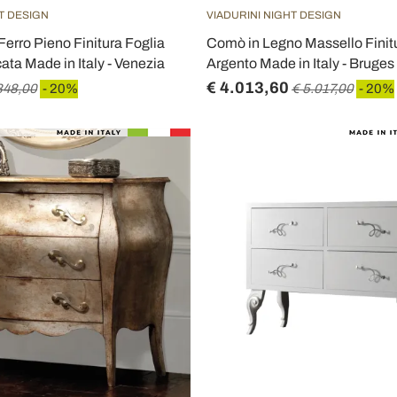
T DESIGN
VIADURINI NIGHT DESIGN
erro Pieno Finitura Foglia
Comò in Legno Massello Finit
ta Made in Italy - Venezia
Argento Made in Italy - Bruges
€ 4.013,60
848,00
- 20%
€ 5.017,00
- 20%