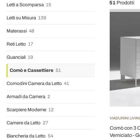
51
Prodotti
Letti a Scomparsa
15
Letti su Misura
139
Materassi
48
Reti Letto
17
Guanciali
19
Comò e Cassettiere
51
Comodini Camera da Letto
41
Armadi da Camera
2
Scarpiere Moderne
12
VIADURINI LIVIN
Camere da Letto
27
Comò con 3 C
Verniciato - 
Biancheria da Letto
54