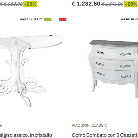
€ 1.232,80
€ 5.088,00
- 20%
€ 1.541,00
- 20%
G
VIADURINI CLASSIC
gn classico, in cristallo
Comò Bombato con 3 Cassetti 