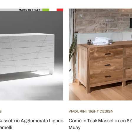
G
VIADURINI NIGHT DESIGN
assetti in Agglomerato Ligneo
Comò in Teak Massello con 6 C
Gemelli
Muay