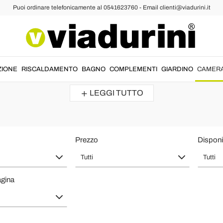
Puoi ordinare telefonicamente al 0541623760 - Email clienti@viadurini.it
Arredare con Design Moderno e Vint
co per arredare con lo
stile made in Italy
ogni spazio di casa dalla
camer
ZIONE
RISCALDAMENTO
BAGNO
COMPLEMENTI
GIARDINO
CAMER
initure,
alta qualità
e
lusso
di prodotti pensati per riporre i propri beni in
LEGGI TUTTO
Prezzo
Disponib
Tutti
Tutti
agina