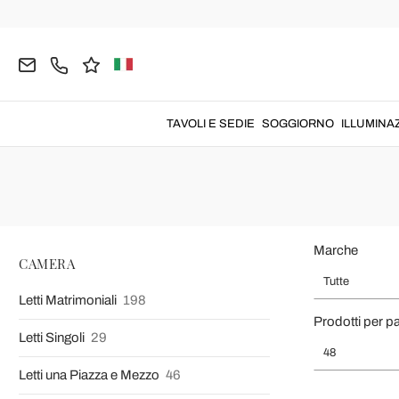
Home
CAMERA
Comò e Cassettiere
Comò Cassettiere per 
Comò cassettiere
vintage, moderne, shabby chic e di design etni
TAVOLI E SEDIE
SOGGIORNO
ILLUMINA
plastica
di diversi colori e f
Marche
CAMERA
Tutte
Letti Matrimoniali
198
Prodotti per p
Letti Singoli
29
48
Letti una Piazza e Mezzo
46