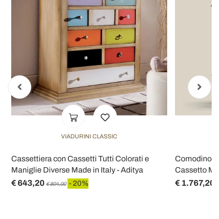
VIADURINI CLASSIC
Cassettiera con Cassetti Tutti Colorati e
Comodino Cla
Maniglie Diverse Made in Italy - Aditya
Cassetto Mad
€ 643,20
€ 1.767,20
- 20%
€ 804,00
€