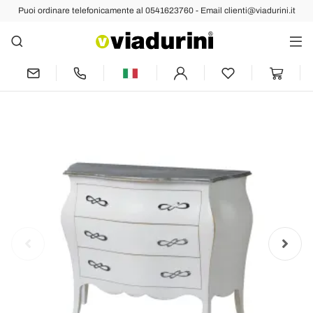
Puoi ordinare telefonicamente al 0541623760 - Email clienti@viadurini.it
Indietro
Prec
Succ
Comò Bombato con 3 Cassetti in Diverse
Finiture Made in Italy - Gamad