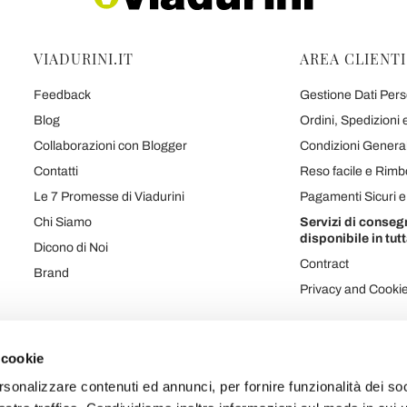
VIADURINI.IT
AREA CLIENTI
Feedback
Gestione Dati Perso
Blog
Ordini, Spedizioni
Collaborazioni con Blogger
Condizioni Generali
Contatti
Reso facile e Rimb
Le 7 Promesse di Viadurini
Pagamenti Sicuri 
Chi Siamo
Servizi di conseg
disponibile in tutt
Dicono di Noi
Contract
Brand
Privacy and Cooki
 cookie
Mappa prodotti
Mappa categorie
Mappa blog
Mappa varie
rsonalizzare contenuti ed annunci, per fornire funzionalità dei soc