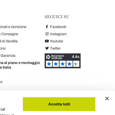
SEGUICI SU
nali e Iscrizione
Facebook
 e Consegne
Instagram
 di Vendita
Youtube
orsi
Twitter
e Garanzia
na al piano e montaggio
a Italia
es
Accetta tutti
ial