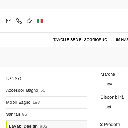
Home
BAGNO
Lavabi Design
Lavabi in Cemento
Lavabi e Lavandini 
Lavandini in cemento
dal
design italiano
TAVOLI E SEDIE
SOGGIORNO
ILLUMINA
Marche
BAGNO
Tutte
Accessori Bagno
50
Disponibilità
Mobili Bagno
193
Tutti
Sanitari
85
3
Prodotti
Lavabi Design
602