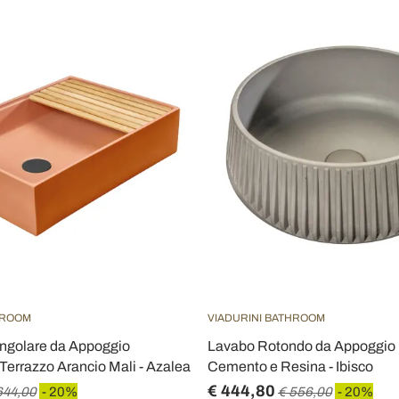
HROOM
VIADURINI BATHROOM
ngolare da Appoggio
Lavabo Rotondo da Appoggio R
 Terrazzo Arancio Mali - Azalea
Cemento e Resina - Ibisco
€ 444,80
644,00
- 20%
€ 556,00
- 20%