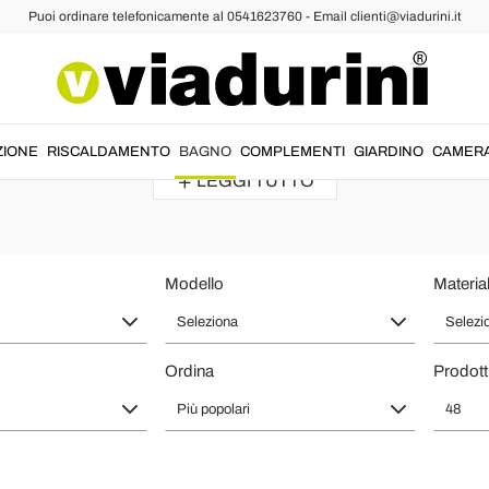
Puoi ordinare telefonicamente al 0541623760 - Email clienti@viadurini.it
in Cemento di Design da Interno e E
per
arredare
il
bagno
con uno stile tutto nuovo. Esplora i prodotti selezi
ZIONE
RISCALDAMENTO
BAGNO
COMPLEMENTI
GIARDINO
CAMER
LEGGI TUTTO
Modello
Materia
Seleziona
Selezi
Ordina
Prodott
Più popolari
48