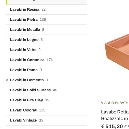
Lavabi in Resina
32
Lavabi in Pietra
136
Lavabi in Metallo
8
Lavabi in Legno
6
Lavabi in Vetro
2
Lavabi in Ceramica
174
Lavabi in Rame
9
Lavabi in Cemento
3
Lavabi in Solid Surface
45
Lavabi in Fire Clay
35
VIADURINI BAT
Lavabi Colorati
115
Lavabo Retta
Realizzato in
Lavabi Vintage
35
€ 515,20
€ 