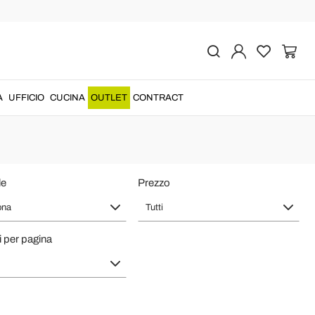
sterno Made in Italy
onati da
Viadurini
per i
lavabi in cemento
....
A
UFFICIO
CUCINA
OUTLET
CONTRACT
le
Prezzo
ona
Tutti
i per pagina