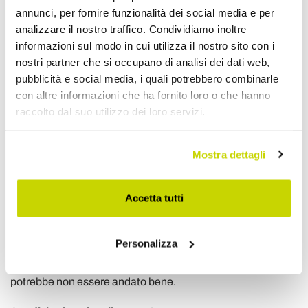
Per maggiori informazioni non esitare a contattarci.
annunci, per fornire funzionalità dei social media e per
analizzare il nostro traffico. Condividiamo inoltre
Il corriere passa ma io non sono in casa cosa succede?
informazioni sul modo in cui utilizza il nostro sito con i
Non preoccuparti! La tua merce va in giacenza presso il
nostri partner che si occupano di analisi dei dati web,
magazzino del corriere più vicino a te. I nostri corrieri
pubblicità e social media, i quali potrebbero combinarle
cercheranno di contattarti prima della nuova consegna. È
con altre informazioni che ha fornito loro o che hanno
molto importante essere presenti durante la consegna.
raccolto dal suo utilizzo dei loro servizi.
COME COMPORTARSI ALLA CONSEGNA DEL
PRODOTTO
Mostra dettagli
Al momento della consegna il corriere vi chiederà di firmare
un documento per provare che ha consegnato il pacco
all’indirizzo o alla persona che doveva riceverlo. Se intuite
Accetta tutti
che il pacco sembra danneggiato oppure con segni di
effrazione scegliete l’opzione accetto con riserva scrivendo
il motivo della riserva, ad esempio pacco manomesso,
Personalizza
danneggiato, aperto, umido, bagnato, ecc.: è una formula
che certifica che avete ricevuto il pacco, ma che qualcosa
potrebbe non essere andato bene.