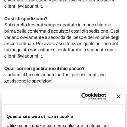
clienti@viadurini.it.
Costi di spedizione?
Sul carrello troverai sempre riportato in modo chiaro e
prima della conferma d’acquisto i costi di spedizione. Essi
variano ovviamente a seconda del peso e del volume degli
articoli ordinati. Per avere assistenza in qualsiasi fase del
tuo acquisto non esitare a contattarci alla seguente mail:
clienti@viadurini.it.
Quali corrieri gestiranno il mio pacco?
viadurini.it ha selezionato partner professionali che
gestiscono le spedizioni:
- Per gli articoli tra 0 e 30 Kg – corriere espresso
- Articoli tra 30 Kg e oltre – trasportatore specializzato
nella consegna di mobili
Questo sito web utilizza i cookie
Siamo in grado anche, previo accordo, di fare consegne al
piano.
Utilizziamo i cookie per personalizzare contenuti ed