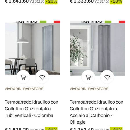
€ 1.641,60
€ 1.333,60
- 20%
- 20%
€ 2.052,00
€ 1.667,00
VIADURINI RADIATORS
VIADURINI RADIATORS
Termoarredo Idraulico con
Termoarredo Idraulico con
Collettori Orizzontali e
Collettori Orizzontali in
Tubi Verticali - Colomba
Acciaio al Carbonio -
Ciliegie
€ 1.515,20
€ 1.142,40
- 20%
- 20%