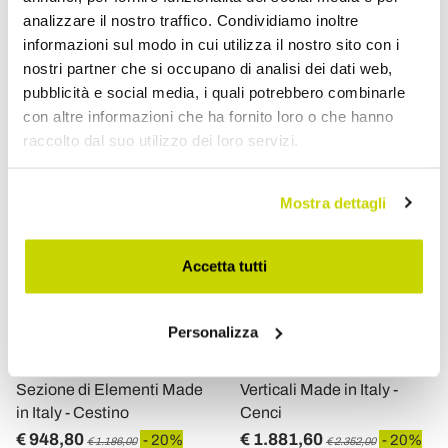
analizzare il nostro traffico. Condividiamo inoltre
informazioni sul modo in cui utilizza il nostro sito con i
nostri partner che si occupano di analisi dei dati web,
pubblicità e social media, i quali potrebbero combinarle
con altre informazioni che ha fornito loro o che hanno
raccolto dal suo utilizzo dei loro servizi.
Mostra dettagli
Accetta tutti
VIADURINI RADIATORS
VIADURINI RADIATORS
Personalizza
Termoarredo Idraulico in
Termoarredo Idraulico con
Acciaio con Singola
Tripla Serie di Elementi
Sezione di Elementi Made
Verticali Made in Italy -
in Italy - Cestino
Cenci
€ 948,80
€ 1.881,60
- 20%
- 20%
€ 1.186,00
€ 2.352,00