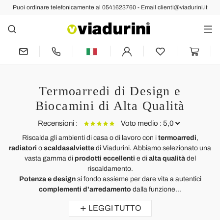
Puoi ordinare telefonicamente al 0541623760 - Email clienti@viadurini.it
Termoarredi di Design e
Biocamini di Alta Qualità
Recensioni :
Voto medio : 5,0
Riscalda gli ambienti di casa o di lavoro con i
termoarredi
,
radiatori
o
scaldasalviette
di Viadurini. Abbiamo selezionato una
Termoarredo elettrico design moderno personalizzabile con foto
S
vasta gamma di
prodotti eccellenti
e di
alta qualità
del
Jonny
S
riscaldamento.
Il vostro termoarredo elettrico è perfetto. Ottima qualità di materiali e di
P
Potenza e design
si fondo assieme per dare vita a autentici
grafica con la foto inviata. Consegna puntuale ed accurata grazie alla
complementi d'arredamento
dalla funzione...
serietà del team. Disponibilità e gentilezza da parte di Marika e
LEGGI TUTTO
colleghe.