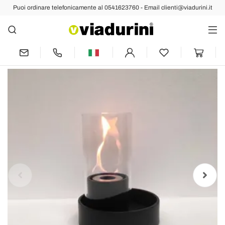
Puoi ordinare telefonicamente al 0541623760 - Email clienti@viadurini.it
Indietro
Prec
Caminetto a bioetanolo da tavolo in
ceramica e vetro Jim, made in Italy