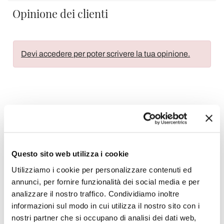
Opinione dei clienti
Devi accedere per poter scrivere la tua opinione.
Aggiungi alla Wish List
Invia la tua opinione su questo prodotto
Stampa
Questo sito web utilizza i cookie
Condividi
Utilizziamo i cookie per personalizzare contenuti ed
annunci, per fornire funzionalità dei social media e per
analizzare il nostro traffico. Condividiamo inoltre
informazioni sul modo in cui utilizza il nostro sito con i
Biocamini da Tavolo
nostri partner che si occupano di analisi dei dati web,