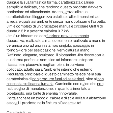
dunque la sua fantastica forma, caratterizzata da linee
semplici e delicate, che rendono questo prodotto davvero
particolare ed affascinante. Adatto, grazie alle sue
caratteristiche di leggerezza estetica e alle dimensioni, ad
arredare qualsiasi ambiente senza monopolizzarne l'aspetto.
Jim è completo di un bruciatore manuale circolare Griff 4 di
durata 2.5 h e potenza calorica 0.7 kW.
Jim è un biocamino con
funzione prevalentemente
decorativa
,
realizzato a mano
: elemento realizzato a mano in
ceramica uno ad uno in stampo singolo, passaggio in
forno 24 ore per essiccazione, verniciatura a mano.
Raffinato, elegante, scultoreo, il biocamino Jim riesce con la
sua forma perfetta e semplice ad infondere un tepore
rilassante e piacevole negli ambienti in cui viene
collocato, adatto sia all'ambiente interno che esterno.
Peculiarità principale di questo caminetto risiede nella sua
caratteristica di
non produrre fumi ed esalazioni
, oltre al
non
necessitare di canna fumaria
. Caminetto ecologico che
non
ha bisogno di manutenzione
, in quanto alimentato a
bioetanolo, una fonte di energia rinnovabile.
Porta anche te un tocco di calore e di stile nella tua abitazione
e scegli il prodotto nella finitura più adatta a te!
Caratteristiche: