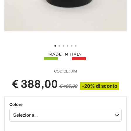
CODICE:
JIM
€ 388,00
-20% di sconto
€ 485,00
Colore