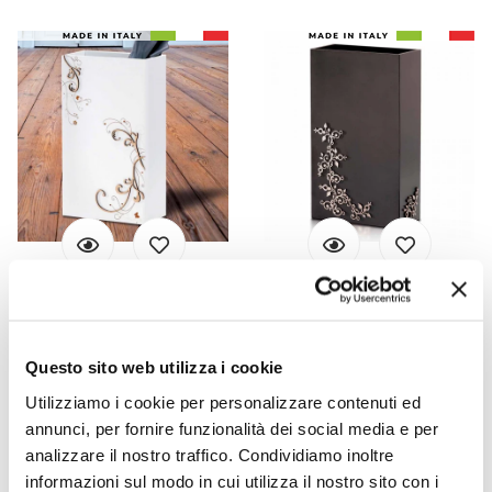
VIADURINI LIVING
VIADURINI LIVING
Portaombrelli Moderno
Portaombrelli di Design
Elegante in Legno Scuro o
Rettangolare Elegante
Questo sito web utilizza i cookie
Bianco con Decori - Poesia
Moderno in Legno
Utilizziamo i cookie per personalizzare contenuti ed
Decorato - Dekoro
annunci, per fornire funzionalità dei social media e per
€ 251,20
€ 251,20
- 20%
- 20%
€ 314,00
€ 314,00
analizzare il nostro traffico. Condividiamo inoltre
informazioni sul modo in cui utilizza il nostro sito con i