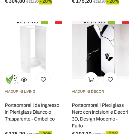
€ 304,80
€ 175,20
- 20%
- 20%
€ 381,00
€ 219,00
VIADURINI LIVING
VIADURINI DECOR
Portaombrelli da Ingresso
Portaombrelli Plexiglass
in Plexiglass Bianco o
Nero con Incisioni e Decori
Trasparente - Ombelico
3D, Design Moderno -
Farfo
€ 175,20
€ 207,20
- 20%
- 20%