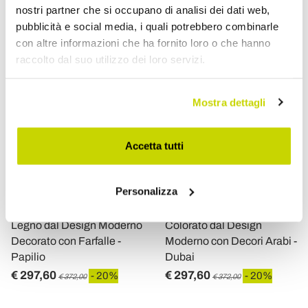
nostri partner che si occupano di analisi dei dati web,
pubblicità e social media, i quali potrebbero combinarle
con altre informazioni che ha fornito loro o che hanno
raccolto dal suo utilizzo dei loro servizi.
Mostra dettagli
Accetta tutti
VIADURINI LIVING
VIADURINI LIVING
Personalizza
Portaombrelli Bianco in
Portaombrelli in Legno
Legno dal Design Moderno
Colorato dal Design
Decorato con Farfalle -
Moderno con Decori Arabi -
Papilio
Dubai
€ 297,60
€ 297,60
- 20%
- 20%
€ 372,00
€ 372,00