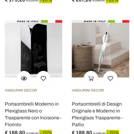
€ 219,00
€ 259,00
VIADURINI DECOR
VIADURINI DECOR
Portaombrelli Moderno in
Portaombrelli di Design
Plexiglass Nero o
Originale e Moderno in
Trasparente con Incisione -
Plexiglass Trasparente -
Florinto
Pallio
€ 188,80
€ 188,80
- 20%
- 20%
€ 236,00
€ 236,00