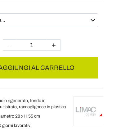
AGGIUNGI AL CARRELLO
oio rigenerato, fondo in
ltistrato, raccogligocce in plastica
iametro 28 x H 55 cm
 giorni lavorativi