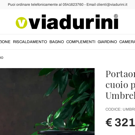
Puoi ordinare telefonicamente al 0541623760 - Email clienti@viadurini.it
ZIONE
RISCALDAMENTO
BAGNO
COMPLEMENTI
GIARDINO
CAMER
no
Portaom
cuoio p
Umbrel
CODICE:
UMBR
€ 321