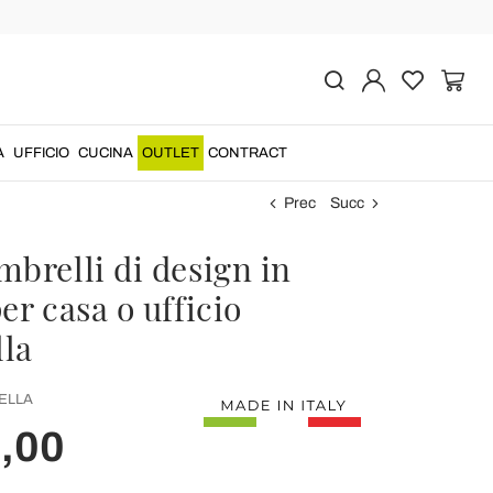
A
UFFICIO
CUCINA
OUTLET
CONTRACT
Prec
Succ
brelli di design in
er casa o ufficio
la
ELLA
,00