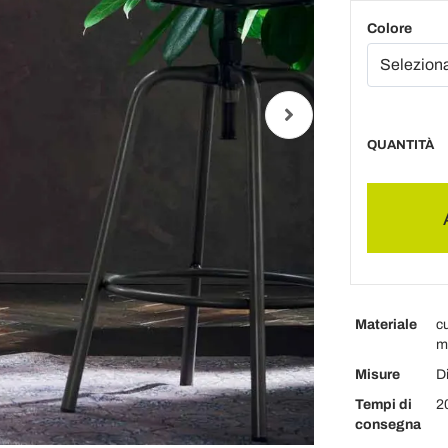
Colore
QUANTITÀ
Materiale
cu
mu
Misure
D
Tempi di
20
consegna