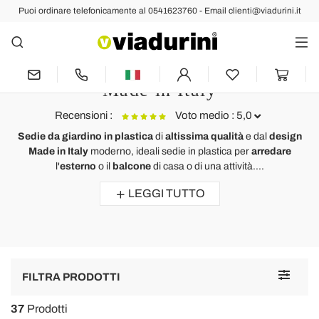
Puoi ordinare telefonicamente al 0541623760 - Email clienti@viadurini.it
Sedie da Giardino
Sedie in Plastica da Giardino o
Esterno Pieghevoli e con Braccioli
Made in Italy
Recensioni :
Voto medio : 5,0
Sedie da giardino in plastica
di
altissima qualità
e dal
design
Made in Italy
moderno, ideali sedie in plastica per
arredare
Sedia da esterno/interno di design in polipropilene made in Italy
l'
esterno
o il
balcone
di casa o di una attività....
Peia
LEGGI TUTTO
Bellissima sedie, il design minimale si sposta perfettamente con il
colore della struttura e seduta. Comoda e maneggevole.
Toggle
FILTRA PRODOTTI
navigat
37
Prodotti