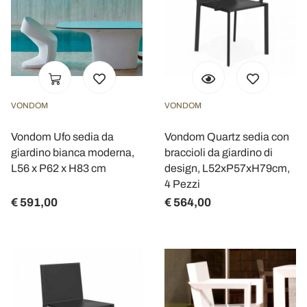
VONDOM
VONDOM
Vondom Ufo sedia da
Vondom Quartz sedia con
giardino bianca moderna,
braccioli da giardino di
L56 x P62 x H83 cm
design, L52xP57xH79cm,
4 Pezzi
€ 591,00
€ 564,00