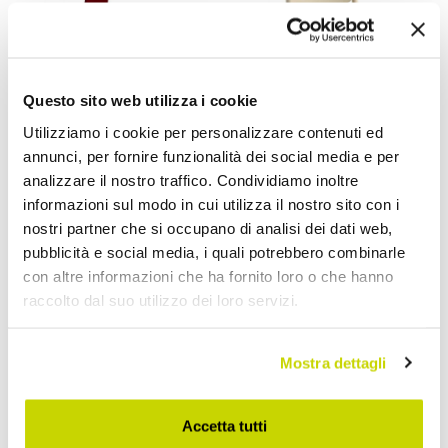
Questo sito web utilizza i cookie
Utilizziamo i cookie per personalizzare contenuti ed
annunci, per fornire funzionalità dei social media e per
VIADURINI IN THE GARDEN
analizzare il nostro traffico. Condividiamo inoltre
VIADURINI IN THE GARDEN
informazioni sul modo in cui utilizza il nostro sito con i
Sedie da Esterno Impilabili
Sedia da Esterno
nostri partner che si occupano di analisi dei dati web,
in Polipropilene Made in
Impilabile in Polipropilene
pubblicità e social media, i quali potrebbero combinarle
Italy, 4 Pezzi - Claribel
Made in Italy, 4 Pezzi -
con altre informazioni che ha fornito loro o che hanno
Bertina
raccolto dal suo utilizzo dei loro servizi.
€ 711,20
€ 667,80
- 30%
- 30%
€ 1.016,00
€ 954,00
Mostra dettagli
Accetta tutti