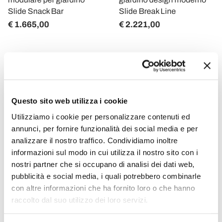
Slide Snack Bar
Slide Break Line
€ 1.665,00
€ 2.221,00
Questo sito web utilizza i cookie
Utilizziamo i cookie per personalizzare contenuti ed
annunci, per fornire funzionalità dei social media e per
analizzare il nostro traffico. Condividiamo inoltre
informazioni sul modo in cui utilizza il nostro sito con i
nostri partner che si occupano di analisi dei dati web,
SLIDE
SLIDE
pubblicità e social media, i quali potrebbero combinarle
con altre informazioni che ha fornito loro o che hanno
Bancone luminoso
Bancone bar luminoso da
raccolto dal suo utilizzo dei loro servizi.
angolare da esterno Slide
esterno moderno Slide
Break Corner,made in Italy
Break Bar made in Italy