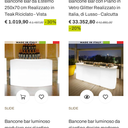
Bancone Bar da Esterno
Bancone Bar con Piano in
250x70 cm Realizzato in
Vetro Glitter Realizzato in
Teak Riciclato - Vista
Italia, di Lusso - Calcutta
€ 1.019,90
€ 33.352,80
- 30%
€ 1.457,00
€ 41.691,00
- 20%
SLIDE
SLIDE
Bancone bar luminoso
Bancone bar luminoso da
modulare per giardino
giardino design moderno