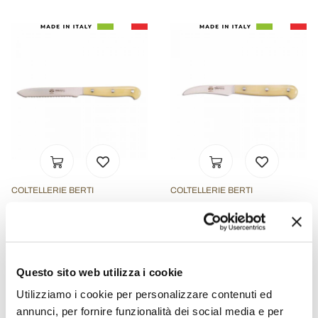
COLTELLERIE BERTI
COLTELLERIE BERTI
Coltello Pomodoro in
Coltello Spelucchino
Acciaio Inox, Berti in
Curvo, Berti in Esclusiva
Esclusiva per Viadurini-
per Viadurini - Balocco
Barasso
Questo sito web utilizza i cookie
€ 163,00
€ 143,00
Utilizziamo i cookie per personalizzare contenuti ed
annunci, per fornire funzionalità dei social media e per