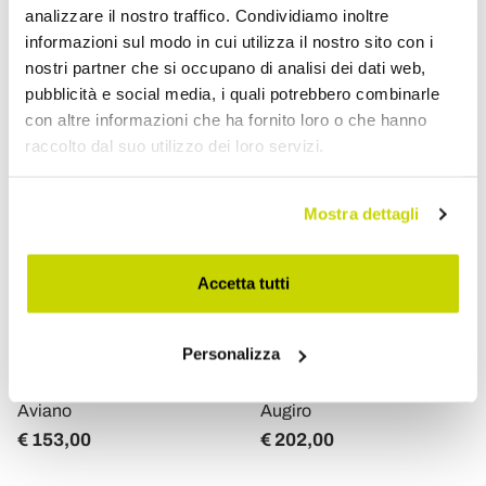
analizzare il nostro traffico. Condividiamo inoltre
informazioni sul modo in cui utilizza il nostro sito con i
nostri partner che si occupano di analisi dei dati web,
pubblicità e social media, i quali potrebbero combinarle
con altre informazioni che ha fornito loro o che hanno
raccolto dal suo utilizzo dei loro servizi.
Mostra dettagli
Accetta tutti
COLTELLERIE BERTI
COLTELLERIE BERTI
Coltello Milleusi
Trinciante Verdure Lama di
Personalizza
Spelucchino Dritto, Berti in
Alta Qualità, Berti in
Esclusiva per Viadurini -
Esclusiva per Viadurini-
Aviano
Augiro
€ 153,00
€ 202,00