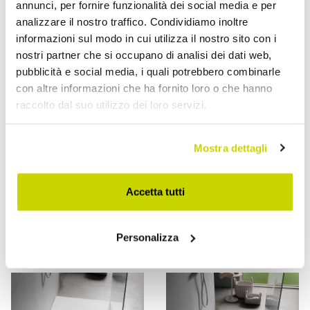
annunci, per fornire funzionalità dei social media e per
analizzare il nostro traffico. Condividiamo inoltre
informazioni sul modo in cui utilizza il nostro sito con i
nostri partner che si occupano di analisi dei dati web,
pubblicità e social media, i quali potrebbero combinarle
con altre informazioni che ha fornito loro o che hanno
raccolto dal suo utilizzo dei loro servizi.
VIADURINI BATHROOM
VIADURINI BATHROOM
Mostra dettagli
Piatto Doccia 120x90
Piatto Doccia Design
Moderno in Resina Finitura
Quadrato 90x90 in Resina
Effetto Velluto Bianco -
Bianca Effetto Velluto -
Accetta tutti
Estimo
Estimo
€ 804,00
€ 651,20
- 20%
- 20%
€ 1.005,00
€ 814,00
Personalizza