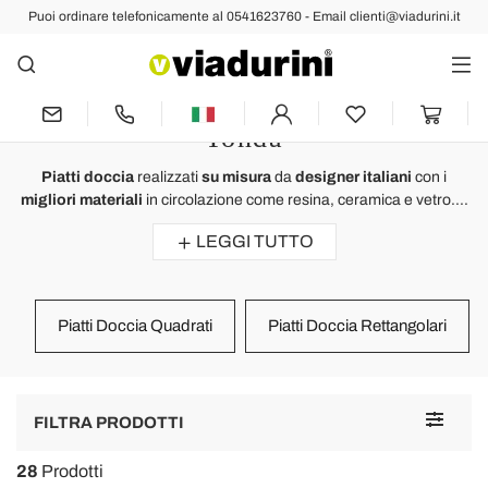
Puoi ordinare telefonicamente al 0541623760 - Email clienti@viadurini.it
BAGNO
Piatti Doccia su Misura in Resina,
Ceramica e Vetro Rettangolare e
Tonda
Piatti doccia
realizzati
su misura
da
designer italiani
con i
migliori materiali
in circolazione come resina, ceramica e vetro....
LEGGI TUTTO
Piatti Doccia Quadrati
Piatti Doccia Rettangolari
Toggle
FILTRA PRODOTTI
navigat
28
Prodotti