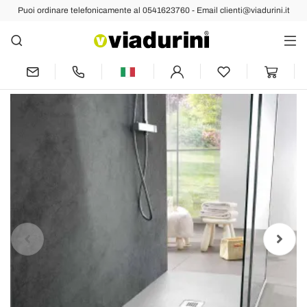
Puoi ordinare telefonicamente al 0541623760 - Email clienti@viadurini.it
Indietro
Prec
Succ
Piatto Doccia Moderno 90x70 in Resina
Bianca Effetto Ardesia - Sommo