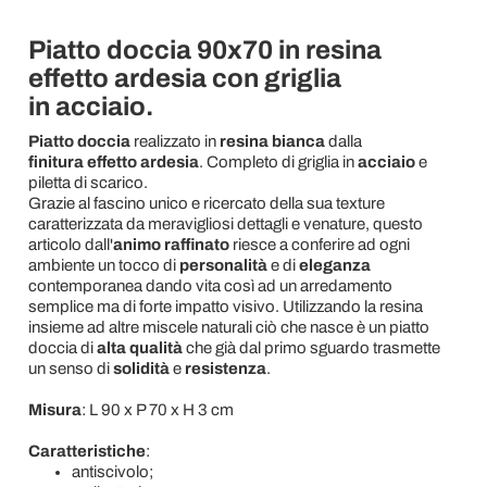
Piatto doccia 90x70 in resina
effetto ardesia con griglia
in acciaio.
Piatto doccia
realizzato in
resina
bianca
dalla
finitura effetto ardesia
. Completo di griglia in
acciaio
e
piletta di scarico.
Grazie al fascino unico e ricercato della sua texture
caratterizzata da meravigliosi dettagli e venature, questo
articolo dall'
animo raffinato
riesce a conferire ad ogni
ambiente un tocco di
personalità
e di
eleganza
contemporanea dando vita così ad un arredamento
semplice ma di forte impatto visivo. Utilizzando la resina
insieme ad altre miscele naturali ciò che nasce è un piatto
doccia di
alta qualità
che già dal primo sguardo trasmette
un senso di
solidità
e
resistenza
.
Misura
: L 90 x P 70 x H 3 cm
Caratteristiche
:
antiscivolo;