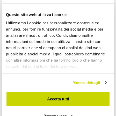
Aggiungi alla Wish List
Questo sito web utilizza i cookie
Invia la tua opinione su questo prodotto
Stampa
Utilizziamo i cookie per personalizzare contenuti ed
annunci, per fornire funzionalità dei social media e per
analizzare il nostro traffico. Condividiamo inoltre
Condividi
informazioni sul modo in cui utilizza il nostro sito con i
nostri partner che si occupano di analisi dei dati web,
pubblicità e social media, i quali potrebbero combinarle
Piatti Doccia Rettangolari
con altre informazioni che ha fornito loro o che hanno
raccolto dal suo utilizzo dei loro servizi.
Mostra dettagli
Accetta tutti
Personalizza