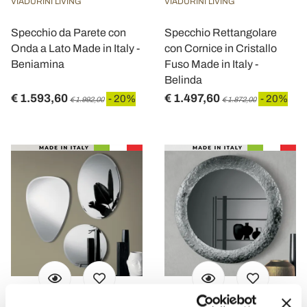
VIADURINI LIVING
VIADURINI LIVING
Specchio da Parete con
Specchio Rettangolare
Onda a Lato Made in Italy -
con Cornice in Cristallo
Beniamina
Fuso Made in Italy -
Belinda
€ 1.593,60
€ 1.497,60
- 20%
- 20%
€ 1.992,00
€ 1.872,00
VIADURINI LIVING
VIADURINI LIVING