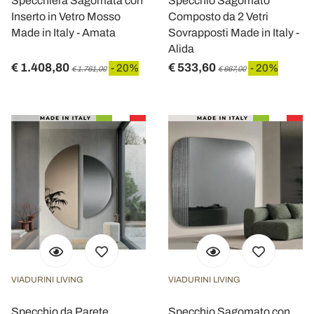
Specchiera Sagomata con
Specchio Sagomato
Inserto in Vetro Mosso
Composto da 2 Vetri
Made in Italy - Amata
Sovrapposti Made in Italy -
Alida
€ 1.408,80
€ 533,60
- 20%
- 20%
€ 1.761,00
€ 667,00
VIADURINI LIVING
VIADURINI LIVING
Specchio da Parete
Specchio Sagomato con