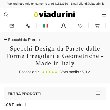
Puoi ordinare telefonicamente al 0541623760 - Email clienti@viadurini.it
Specchi da Parete
Specchi Design da Parete dalle
Forme Irregolari e Geometriche -
Made in Italy
Recensioni :
Voto medio : 5,0
Specchio da parete sagomato moderno laccato tortora made
S
Toggle
Italy Sagama
I
FILTRA PRODOTTI
navigat
Soddisfatto del prodotto (specchio da parete), era quello che
A
108
Prodotti
cercavamo. Bene anche la tempistica di consegna e l'imballaggio
all'altezza del prodotto.