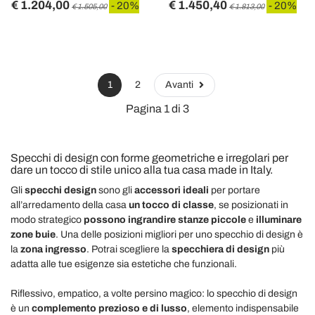
€ 1.204,00
€ 1.450,40
- 20%
- 20%
€ 1.505,00
€ 1.813,00
1
2
Avanti
Pagina 1 di 3
Specchi di design con forme geometriche e irregolari per
dare un tocco di stile unico alla tua casa made in Italy.
Gli
specchi design
sono gli
accessori ideali
per portare
all’arredamento della casa
un tocco di classe
, se posizionati in
modo strategico
possono ingrandire stanze piccole
e
illuminare
zone buie
. Una delle posizioni migliori per uno specchio di design è
la
zona ingresso
. Potrai scegliere la
specchiera di design
più
adatta alle tue esigenze sia estetiche che funzionali.
Riflessivo, empatico, a volte persino magico: lo specchio di design
è un
complemento prezioso e di lusso
, elemento indispensabile