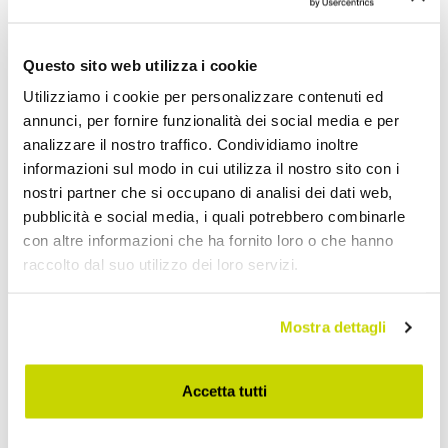
Specchio da Parete con
Specchio con Cornice in
Questo sito web utilizza i cookie
Molatura Perimetrale
Vetro Martellato
Made in Italy - Beata
Retroargentato Made in
Utilizziamo i cookie per personalizzare contenuti ed
italy - Basilia
annunci, per fornire funzionalità dei social media e per
€ 396,80
€ 1.279,20
- 20%
- 20%
€ 496,00
€ 1.599,00
analizzare il nostro traffico. Condividiamo inoltre
informazioni sul modo in cui utilizza il nostro sito con i
nostri partner che si occupano di analisi dei dati web,
pubblicità e social media, i quali potrebbero combinarle
con altre informazioni che ha fornito loro o che hanno
raccolto dal suo utilizzo dei loro servizi.
Mostra dettagli
Accetta tutti
VIADURINI LIVING
VIADURINI LIVING