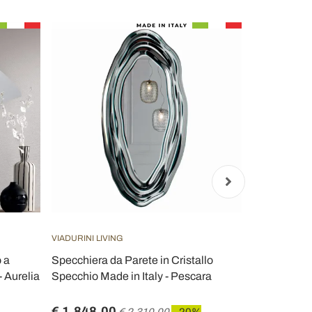
VIADURINI LIVING
VIADURINI D
 a
Specchiera da Parete in Cristallo
Specchio da
- Aurelia
Specchio Made in Italy - Pescara
decorato a 
€ 1.848,00
€ 752,00
€ 2.310,00
- 20%