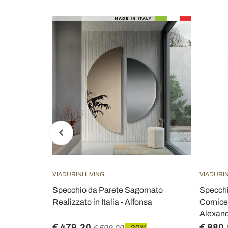
VIADURINI LIVING
VIADURIN
specchi
Specchio da Parete Sagomato
Specchi
er
Realizzato in Italia - Alfonsa
Cornice 
Alexan
€ 479,20
€ 880
€ 599,00
- 20%