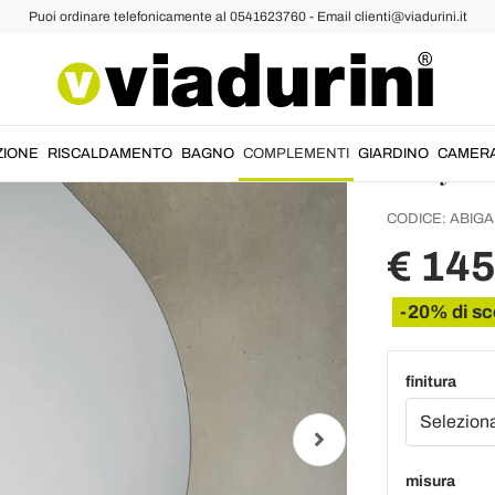
Puoi ordinare telefonicamente al 0541623760 - Email clienti@viadurini.it
chi da Parete
Specchi Design
Specch
Cornic
Italy -
ZIONE
RISCALDAMENTO
BAGNO
COMPLEMENTI
GIARDINO
CAMER
CODICE:
ABIGA
€ 14
-20% di sc
finitura
misura