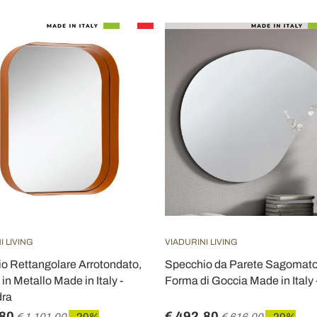
I LIVING
VIADURINI LIVING
o Rettangolare Arrotondato,
Specchio da Parete Sagomato
in Metallo Made in Italy -
Forma di Goccia Made in Italy 
dra
,80
€ 492,80
€ 1.101,00
- 20%
€ 616,00
- 20%