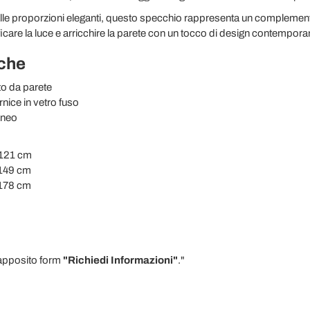
 alle proporzioni eleganti, questo specchio rappresenta un complemen
ficare la luce e arricchire la parete con un tocco di design contempora
iche
o da parete
nice in vetro fuso
aneo
 121 cm
 149 cm
 178 cm
l'apposito form
"Richiedi Informazioni"
."