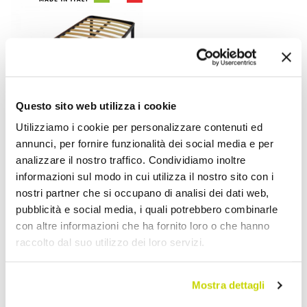
Questo sito web utilizza i cookie
Utilizziamo i cookie per personalizzare contenuti ed
annunci, per fornire funzionalità dei social media e per
PROGETTO NOTTE
analizzare il nostro traffico. Condividiamo inoltre
informazioni sul modo in cui utilizza il nostro sito con i
Rete una Piazza e Mezzo
nostri partner che si occupano di analisi dei dati web,
con Doghe in Legno Bio
pubblicità e social media, i quali potrebbero combinarle
Comfort 1 120x190 cm -
con altre informazioni che ha fornito loro o che hanno
Mast
raccolto dal suo utilizzo dei loro servizi.
€ 220,00
- 20%
€ 275,00
Mostra dettagli