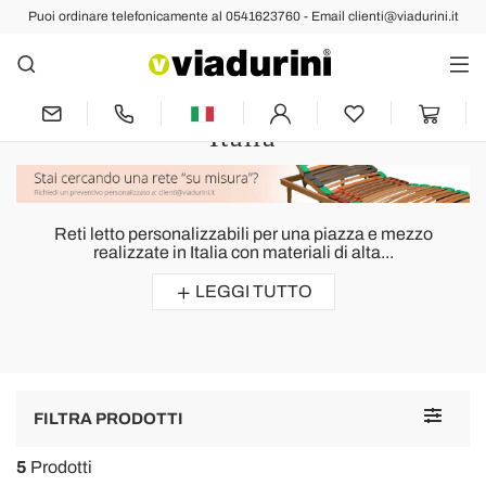
Puoi ordinare telefonicamente al 0541623760 - Email clienti@viadurini.it
Reti Letto
Rete Letto una Piazza e Mezza
con Doghe in Legno Realizzata in
Italia
Reti letto personalizzabili per una piazza e mezzo
realizzate in Italia con materiali di alta...
LEGGI TUTTO
Toggle
FILTRA PRODOTTI
navigat
5
Prodotti