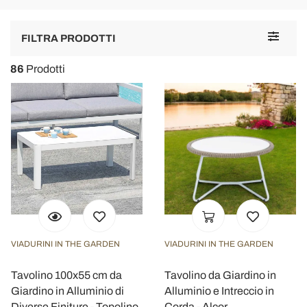
Toggle
FILTRA PRODOTTI
navigat
86
Prodotti
VIADURINI IN THE GARDEN
VIADURINI IN THE GARDEN
Tavolino 100x55 cm da
Tavolino da Giardino in
Giardino in Alluminio di
Alluminio e Intreccio in
Diverse Finiture - Topolino
Corda - Alcor