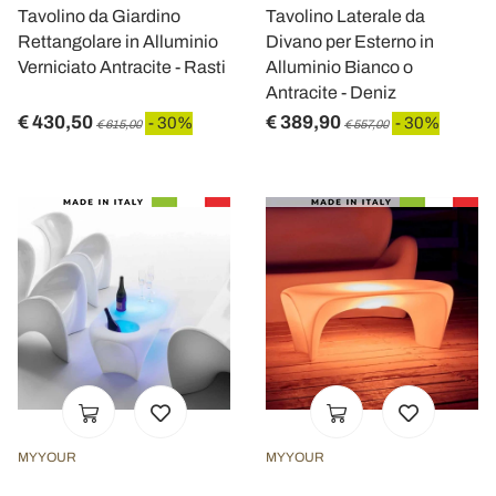
Tavolino da Giardino
Tavolino Laterale da
Rettangolare in Alluminio
Divano per Esterno in
Verniciato Antracite - Rasti
Alluminio Bianco o
Antracite - Deniz
€ 430,50
€ 389,90
- 30%
- 30%
€ 615,00
€ 557,00
MYYOUR
MYYOUR