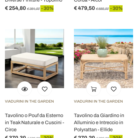
€ 254,80
€ 479,50
- 30%
- 30%
€ 364,00
€ 685,00
VIADURINI IN THE GARDEN
VIADURINI IN THE GARDEN
Tavolino o Pouf da Esterno
Tavolino da Giardino in
in Teak Naturale e Cuscini -
Alluminio e Intreccio in
Circe
Polyrattan - Ellide
€ 370,30
€ 270,20
- 30%
- 30%