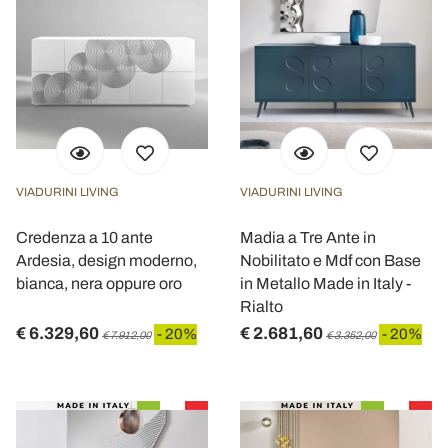
VIADURINI LIVING
VIADURINI LIVING
Credenza a 10 ante
Madia a Tre Ante in
Ardesia, design moderno,
Nobilitato e Mdf con Base
bianca, nera oppure oro
in Metallo Made in Italy -
Rialto
€ 6.329,60
€ 2.681,60
- 20%
- 20%
€ 7.912,00
€ 3.352,00