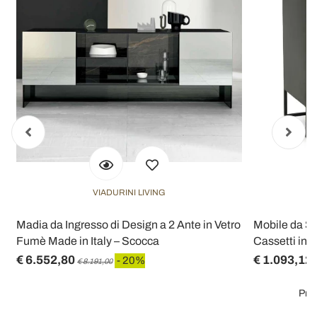
VIADURINI LIVING
Madia da Ingresso di Design a 2 Ante in Vetro
Mobile da So
Fumè Made in Italy – Scocca
Cassetti in L
€ 6.552,80
€ 1.093,12
- 20%
€ 8.191,00
Prez