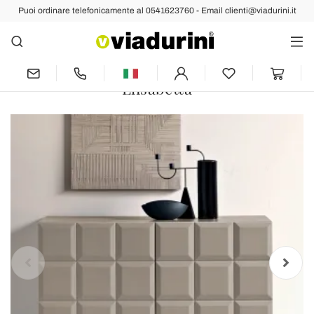
Puoi ordinare telefonicamente al 0541623760 - Email clienti@viadurini.it
Indietro
Prec
Succ
Madia da Interno con 2 Ante
Quadrettate Realizzata in Italia -
Elisabetta