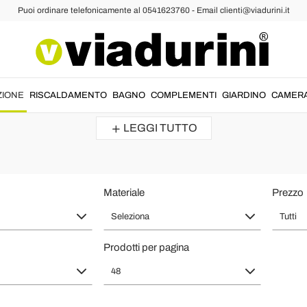
Puoi ordinare telefonicamente al 0541623760 - Email clienti@viadurini.it
iche
luminazione Made in Italy per Salot
le ogni stanza di casa. Queste
applique classiche
sono realizzate da
esp
ZIONE
RISCALDAMENTO
BAGNO
COMPLEMENTI
GIARDINO
CAMER
alta qualità
....
LEGGI TUTTO
Materiale
Prezzo
Seleziona
Tutti
Prodotti per pagina
48