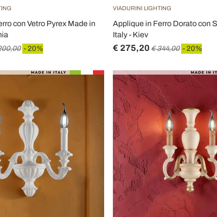
TING
VIADURINI LIGHTING
erro con Vetro Pyrex Made in
Applique in Ferro Dorato con 
nia
Italy - Kiev
€ 275,20
200,00
- 20%
€ 344,00
- 20%