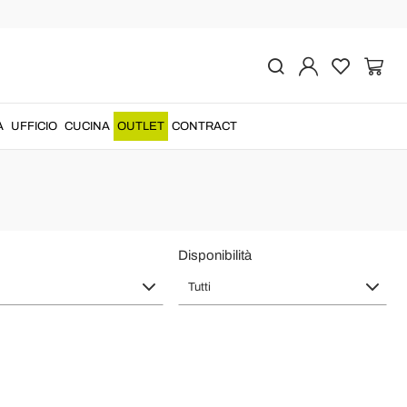
ti, Soggiorni e Cucine
erti artigiani
della illuminazione
italiana
utilizzando solo
materiali di
A
UFFICIO
CUCINA
OUTLET
CONTRACT
Disponibilità
Tutti