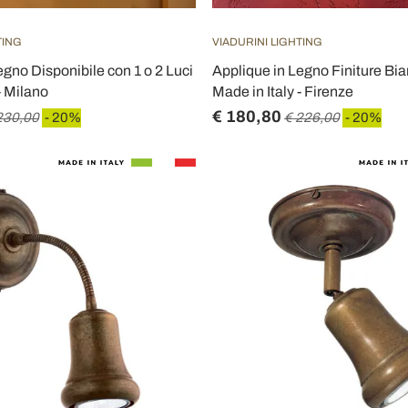
TING
VIADURINI LIGHTING
egno Disponibile con 1 o 2 Luci
Applique in Legno Finiture Bia
- Milano
Made in Italy - Firenze
€ 180,80
230,00
- 20%
€ 226,00
- 20%