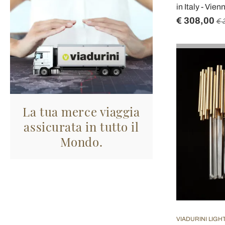
in Italy - Vien
€ 308,00
€ 
La tua merce viaggia
assicurata in tutto il
Mondo.
VIADURINI LIGH