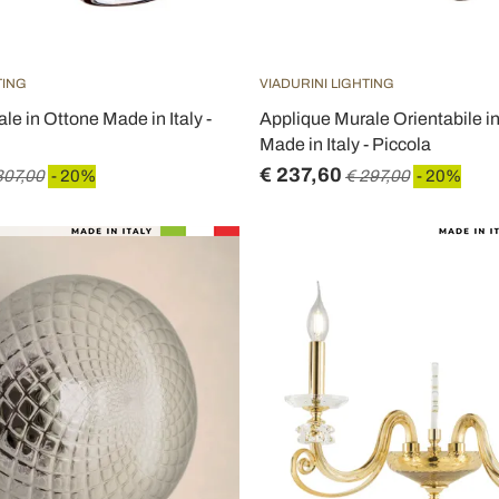
TING
VIADURINI LIGHTING
le in Ottone Made in Italy -
Applique Murale Orientabile i
Made in Italy - Piccola
€ 237,60
307,00
- 20%
€ 297,00
- 20%