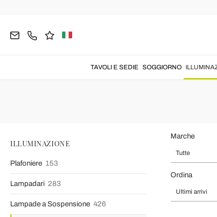
Home
ILLUMINAZIONE
Lampade da Parete
Applique Class
Applique Classiche Il
Lampade da parete
classiche
per
illuminare
con il tuo persone sti
TAVOLI E SEDIE
SOGGIORNO
ILLUMINA
Marche
ILLUMINAZIONE
Tutte
Plafoniere
153
Ordina
Lampadari
283
Ultimi arrivi
Lampade a Sospensione
426