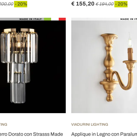
€ 155,20
200,00
- 20%
€ 194,00
- 20%
TING
VIADURINI LIGHTING
erro Dorato con Strasss Made
Applique in Legno con Paralu