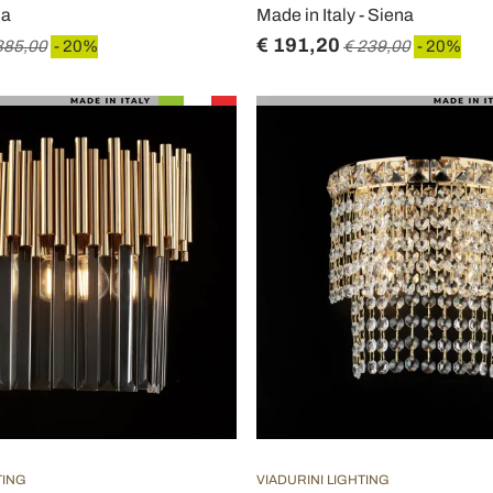
na
Made in Italy - Siena
€ 191,20
385,00
- 20%
€ 239,00
- 20%
TING
VIADURINI LIGHTING