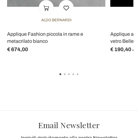
ALDO BERNARDI
Applique Fashion piccola in rame e
Applique a 2 
metacrilato bianco
vetro Belle
€ 674,00
€ 190,40
€ 2
Email Newsletter
Iscriviti gratuitamente alla nostra Newsletter