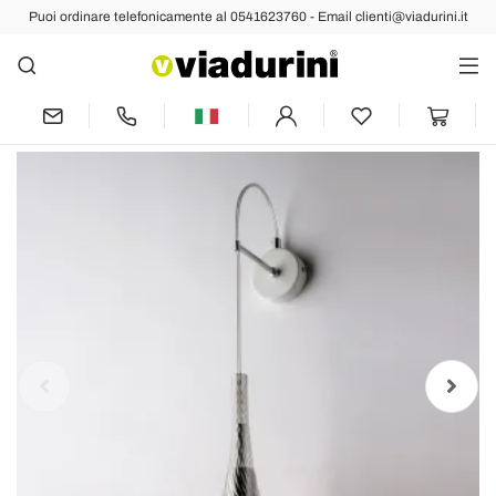
Puoi ordinare telefonicamente al 0541623760 - Email clienti@viadurini.it
Indietro
Prec
Applique in Ferro con Vetro Pyrex Made
in Italy - Corinto