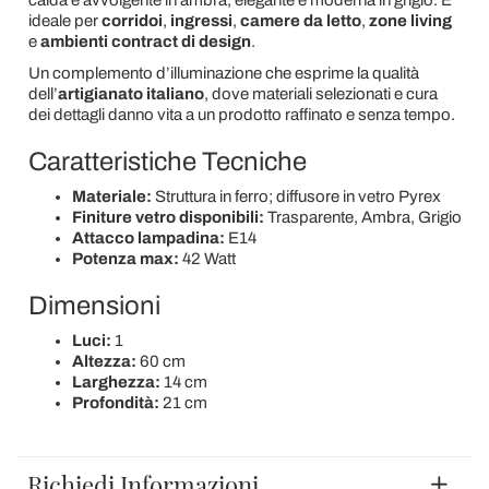
calda e avvolgente in ambra, elegante e moderna in grigio. È
ideale per
corridoi
,
ingressi
,
camere da letto
,
zone living
e
ambienti contract di design
.
Un complemento d’illuminazione che esprime la qualità
dell’
artigianato italiano
, dove materiali selezionati e cura
dei dettagli danno vita a un prodotto raffinato e senza tempo.
Caratteristiche Tecniche
Materiale:
Struttura in ferro; diffusore in vetro Pyrex
Finiture vetro disponibili:
Trasparente, Ambra, Grigio
Attacco lampadina:
E14
Potenza max:
42 Watt
Dimensioni
Luci:
1
Altezza:
60 cm
Larghezza:
14 cm
Profondità:
21 cm
Richiedi Informazioni