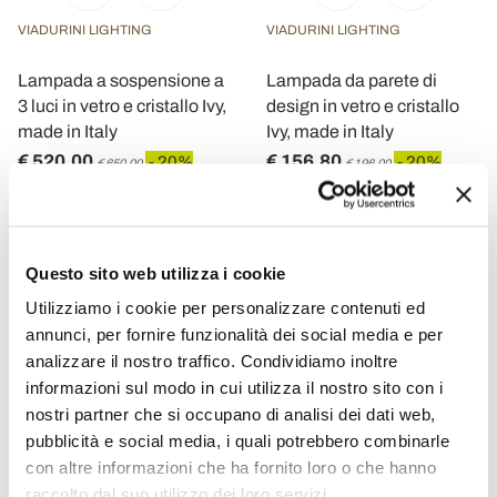
VIADURINI LIGHTING
VIADURINI LIGHTING
Lampada a sospensione a
Lampada da parete di
3 luci in vetro e cristallo Ivy,
design in vetro e cristallo
made in Italy
Ivy, made in Italy
€ 520,00
€ 156,80
- 20%
- 20%
€ 650,00
€ 196,00
Questo sito web utilizza i cookie
Utilizziamo i cookie per personalizzare contenuti ed
annunci, per fornire funzionalità dei social media e per
analizzare il nostro traffico. Condividiamo inoltre
informazioni sul modo in cui utilizza il nostro sito con i
nostri partner che si occupano di analisi dei dati web,
pubblicità e social media, i quali potrebbero combinarle
con altre informazioni che ha fornito loro o che hanno
raccolto dal suo utilizzo dei loro servizi.
VIADURINI LIGHTING
VIADURINI LIGHTING