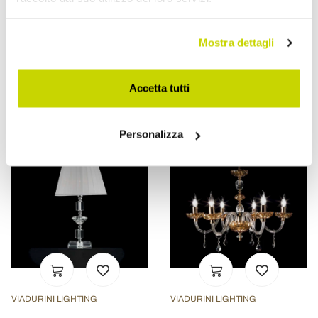
Lampada da parete a due
Lampada da tavolo di
Mostra dettagli
luci in vetro e cristallo Ivy,
design in vetro e cristallo
made in Italy
Ivy, made in Italy
€ 216,00
€ 346,40
- 20%
- 20%
€ 270,00
€ 433,00
Accetta tutti
Personalizza
VIADURINI LIGHTING
VIADURINI LIGHTING