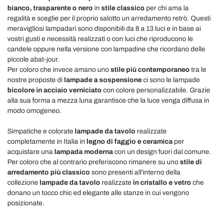
bianco, trasparente o nero
in
stile classico
per chi ama la
regalità e sceglie per il proprio salotto un arredamento retrò. Questi
meravigliosi lampadari sono disponibili da 8 a 13 luci e in base ai
vostri gusti e necessità realizzati o con luci che riproducono le
candele oppure nella versione con lampadine che ricordano delle
piccole abat-jour.
Per coloro che invece amano uno
stile più contemporaneo
tra le
nostre proposte di
lampade a sospensione
ci sono le lampade
bicolore in acciaio verniciato
con colore personalizzabile. Grazie
alla sua forma a mezza luna garantisce che la luce venga diffusa in
modo omogeneo.
Simpatiche e colorate
lampade da tavolo
realizzate
completamente in Italia in
legno di faggio e ceramica
per
acquistare una
lampada moderna
con un design fuori dal comune.
Per coloro che al contrario preferiscono rimanere su uno
stile di
arredamento più classico
sono presenti all'interno della
collezione
lampade da tavolo
realizzate
in cristallo e vetro
che
donano un tocco chic ed elegante alle stanze in cui vengono
posizionate.