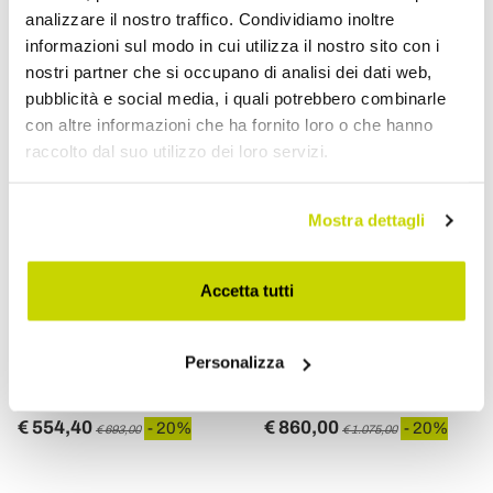
analizzare il nostro traffico. Condividiamo inoltre
informazioni sul modo in cui utilizza il nostro sito con i
nostri partner che si occupano di analisi dei dati web,
pubblicità e social media, i quali potrebbero combinarle
con altre informazioni che ha fornito loro o che hanno
raccolto dal suo utilizzo dei loro servizi.
Mostra dettagli
VIADURINI BATHROOM
VIADURINI BATHROOM
Accetta tutti
Rubinetteria Bidet 3 Fori,
Rubinetteria Bidet di
Erogazione Interna, in
Design Vintage in Ottone a
Personalizza
Ottone Vintage – Klarisa
3 Fori Made in Italy –
Klarisa
€ 554,40
€ 860,00
- 20%
- 20%
€ 693,00
€ 1.075,00