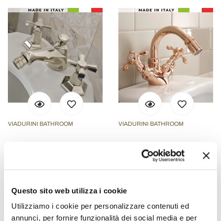
VIADURINI BATHROOM
VIADURINI BATHROOM
Rubinetteria Bidet Design
Miscelatore Bidet
3 Fori in Ottone Stile
Monoforo di Design
Vintage Made in Italy –
Vintage in Ottone Made in
Silvana
Italy – Klarisa
Questo sito web utilizza i cookie
€ 1.108,80
€ 480,80
- 20%
- 20%
€ 1.386,00
€ 601,00
Utilizziamo i cookie per personalizzare contenuti ed
annunci, per fornire funzionalità dei social media e per