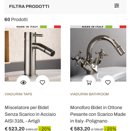
Toggle
FILTRA PRODOTTI
navigat
60
Prodotti
VIADURINI TAPS
VIADURINI BATHROOM
Miscelatore per Bidet
Monoforo Bidet in Ottone
Senza Scarico in Acciaio
Pesante con Scarico Made
AISI 316L - Artigli
in Italy -Polignano
€ 523,20
€ 583,20
- 20%
- 20%
€ 654,00
€ 729,00