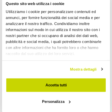
Questo sito web utilizza i cookie
Utilizziamo i cookie per personalizzare contenuti ed
annunci, per fornire funzionalità dei social media e per
analizzare il nostro traffico. Condividiamo inoltre
informazioni sul modo in cui utilizza il nostro sito con i
nostri partner che si occupano di analisi dei dati web,
pubblicità e social media, i quali potrebbero combinarle
con altre informazioni che ha fornito loro o che hanno
raccolto dal suo utilizzo dei loro servizi.
VIADURINI LIVING
VIADURINI LIVING
Mostra dettagli
Tavolo Tulip Eero Saarinen
Tavolo Tulip Eero Saarinen
H 74 Ovale in Rovere Tinto
H 74 con Piano in Marmo
Accetta tutti
Nero Made in Italy - Scarlet
Nero Marquinia Made in
Italy - Scarlet
€ 4.686,40
€ 1.589,60
- 20%
- 20%
€ 5.858,00
€ 1.987,00
Personalizza