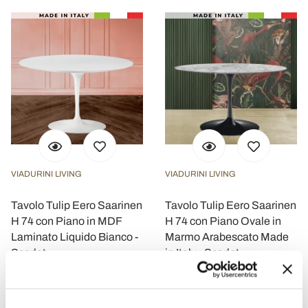
VIADURINI LIVING
VIADURINI LIVING
Tavolo Tulip Eero Saarinen
Tavolo Tulip Eero Saarinen
H 74 con Piano in MDF
H 74 con Piano Ovale in
Laminato Liquido Bianco -
Marmo Arabescato Made
Scarlet
in Italy - Scarlet
€ 2.407,20
€ 1.948,00
- 20%
- 20%
€ 3.009,00
€ 2.435,00