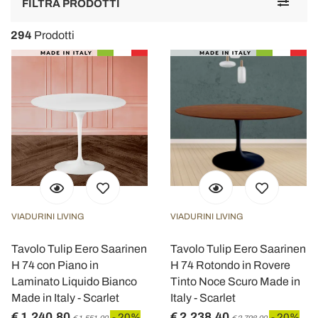
Toggle
FILTRA PRODOTTI
navigat
294
Prodotti
VIADURINI LIVING
VIADURINI LIVING
Tavolo Tulip Eero Saarinen
Tavolo Tulip Eero Saarinen
H 74 con Piano in
H 74 Rotondo in Rovere
Laminato Liquido Bianco
Tinto Noce Scuro Made in
Made in Italy - Scarlet
Italy - Scarlet
€ 1.240,80
€ 2.238,40
- 20%
- 20%
€ 1.551,00
€ 2.798,00