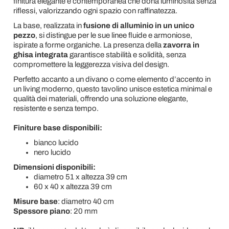
finitura elegante e contemporanea che dona luminosità senza
riflessi, valorizzando ogni spazio con raffinatezza.
La base, realizzata in
fusione di alluminio in un unico
pezzo
, si distingue per le sue linee fluide e armoniose,
ispirate a forme organiche. La presenza della
zavorra in
ghisa integrata
garantisce stabilità e solidità, senza
compromettere la leggerezza visiva del design.
Perfetto accanto a un divano o come elemento d’accento in
un living moderno, questo tavolino unisce estetica minimal e
qualità dei materiali, offrendo una soluzione elegante,
resistente e senza tempo.
Finiture base disponibili:
bianco lucido
nero lucido
Dimensioni disponibili:
diametro 51 x altezza 39 cm
60 x 40 x altezza 39 cm
Misure base
: diametro 40 cm
Spessore piano
: 20 mm