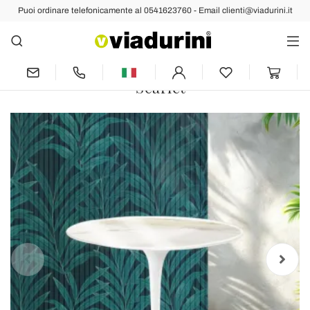
Puoi ordinare telefonicamente al 0541623760 - Email clienti@viadurini.it
Indietro
Prec
Succ
Tavolino Tulip Saarinen H 39 cm in
Ceramica Florim Calacatta Gold Lucido
- Scarlet