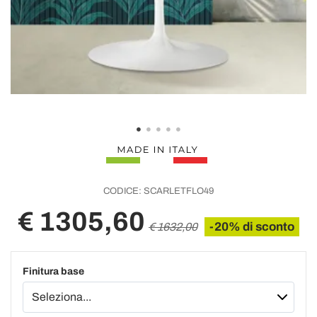
CODICE:
SCARLETFLO49
€ 1305,60
-20% di sconto
€ 1632,00
Finitura base