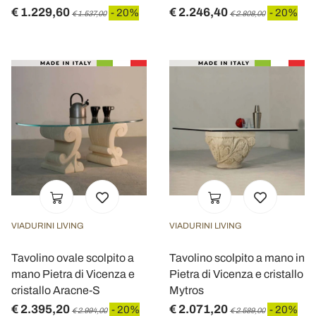
€ 1.229,60
€ 2.246,40
- 20%
- 20%
€ 1.537,00
€ 2.808,00
VIADURINI LIVING
VIADURINI LIVING
Tavolino ovale scolpito a
Tavolino scolpito a mano in
mano Pietra di Vicenza e
Pietra di Vicenza e cristallo
cristallo Aracne-S
Mytros
€ 2.395,20
€ 2.071,20
- 20%
- 20%
€ 2.994,00
€ 2.589,00