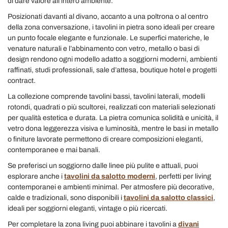
di dare valore all’intero ambiente.
Posizionati davanti al divano, accanto a una poltrona o al centro
della zona conversazione, i tavolini in pietra sono ideali per creare
un punto focale elegante e funzionale. Le superfici materiche, le
venature naturali e l’abbinamento con vetro, metallo o basi di
design rendono ogni modello adatto a soggiorni moderni, ambienti
raffinati, studi professionali, sale d’attesa, boutique hotel e progetti
contract.
La collezione comprende tavolini bassi, tavolini laterali, modelli
rotondi, quadrati o più scultorei, realizzati con materiali selezionati
per qualità estetica e durata. La pietra comunica solidità e unicità, il
vetro dona leggerezza visiva e luminosità, mentre le basi in metallo
o finiture lavorate permettono di creare composizioni eleganti,
contemporanee e mai banali.
Se preferisci un soggiorno dalle linee più pulite e attuali, puoi
esplorare anche i
tavolini da salotto moderni
, perfetti per living
contemporanei e ambienti minimal. Per atmosfere più decorative,
calde e tradizionali, sono disponibili i
tavolini da salotto classici
,
ideali per soggiorni eleganti, vintage o più ricercati.
Per completare la zona living puoi abbinare i tavolini a
divani