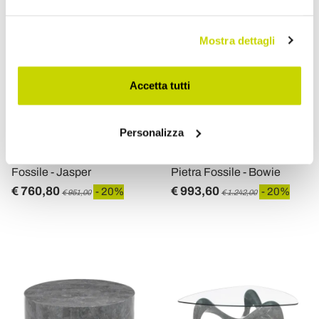
Mostra dettagli
Accetta tutti
VIADURINI LIVING
VIADURINI LIVING
Personalizza
Tavolino da Salotto /
Tavolino da Salotto
Mobile Porta TV in Pietra
Moderno Sagomato in
Fossile - Jasper
Pietra Fossile - Bowie
€ 760,80
€ 993,60
- 20%
- 20%
€ 951,00
€ 1.242,00