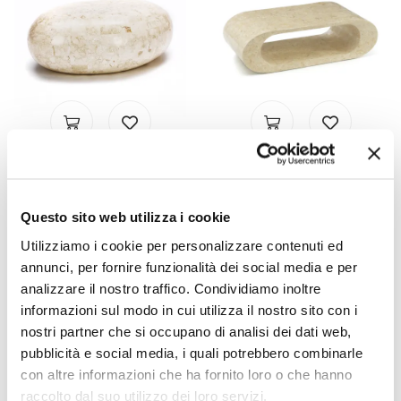
VIADURINI LIVING
VIADURINI LIVING
Tavolino da Salotto Ovale
Tavolino da salotto / porta
Questo sito web utilizza i cookie
in Pietra Fossile Bianca -
TV in pietra fossile colore
Alfred
white agata - Davis
Utilizziamo i cookie per personalizzare contenuti ed
€ 644,00
€ 1.110,40
- 20%
- 20%
annunci, per fornire funzionalità dei social media e per
€ 805,00
€ 1.388,00
analizzare il nostro traffico. Condividiamo inoltre
informazioni sul modo in cui utilizza il nostro sito con i
nostri partner che si occupano di analisi dei dati web,
pubblicità e social media, i quali potrebbero combinarle
con altre informazioni che ha fornito loro o che hanno
raccolto dal suo utilizzo dei loro servizi.