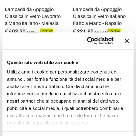
Lampada da Appoggio
Lampada da Appoggio
Classica in Vetro Lavorato
Classica in Vetro Italiano
a Mano Italiano - Malesia
Fatto a Mano - Rapallo
€ 403,20
€ 221,60
- 20%
- 20%
€ 504,00
€ 277,00
Questo sito web utilizza i cookie
Utilizziamo i cookie per personalizzare contenuti ed
annunci, per fornire funzionalità dei social media e per
analizzare il nostro traffico. Condividiamo inoltre
informazioni sul modo in cui utilizza il nostro sito con i
nostri partner che si occupano di analisi dei dati web,
pubblicità e social media, i quali potrebbero combinarle
con altre informazioni che ha fornito loro o che hanno
raccolto dal suo utilizzo dei loro servizi.
VIADURINI LIGHTING
VIADURINI LIGHTING