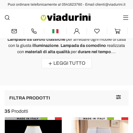
Puoi ordinare telefonicamente al 0541623760 - Email clienti@viadurini.it
Lampade da Tavolo
Lampade da Tavolo Classiche
Illuminazione Made in Italy
Lampade da tavolo classiche
per arredare ogni mobile di casa
con la giusta
illuminazione
.
Lampada da comodino
realizzata
con
materiali di alta qualità
per
durare nel tempo
....
LEGGI TUTTO
Toggle
FILTRA PRODOTTI
navigat
35
Prodotti