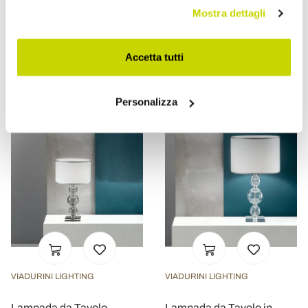
Lampada da Tavolo
Lampada da Tavolo
Mostra dettagli
Classica in Vetro Italiano
Classica Fatta a Mano in
Lavorato a Mano - Rapallo
Vetro e Cristallo -
Mariangela
Accetta tutti
€ 319,20
€ 258,40
- 20%
- 20%
€ 399,00
€ 323,00
Personalizza
VIADURINI LIGHTING
VIADURINI LIGHTING
Lampada da Tavolo
Lampada da Tavolo in