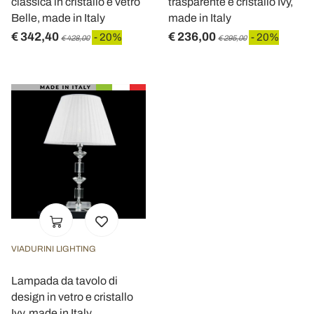
classica in cristallo e vetro
trasparente e cristallo Ivy,
Belle, made in Italy
made in Italy
€ 342,40
€ 236,00
- 20%
- 20%
€ 428,00
€ 295,00
VIADURINI LIGHTING
Lampada da tavolo di
design in vetro e cristallo
Ivy, made in Italy