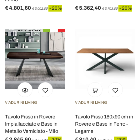
€ 4.801,60
€ 5.362,40
- 20%
- 20%
€ 6.002,00
€ 6.703,00
VIADURINI LIVING
VIADURINI LIVING
Tavolo Fisso in Rovere
Tavolo Fisso 180x90 cm in
Impiallacciato e Base in
Rovere e Base in Ferro -
Metallo Verniciato - Milo
Legame
€ 2.845,60
€ 810,40
- 20%
- 20%