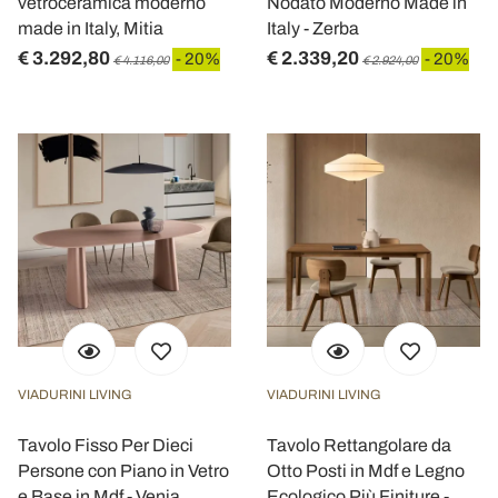
vetroceramica moderno
Nodato Moderno Made in
made in Italy, Mitia
Italy - Zerba
€ 3.292,80
€ 2.339,20
- 20%
- 20%
€ 4.116,00
€ 2.924,00
VIADURINI LIVING
VIADURINI LIVING
Tavolo Fisso Per Dieci
Tavolo Rettangolare da
Persone con Piano in Vetro
Otto Posti in Mdf e Legno
e Base in Mdf - Venia
Ecologico Più Finiture -