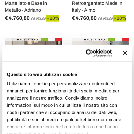
Martellato e Base in
Retroargentato Made in
Metallo - Adriano
Italy - Almo
€ 4.760,80
€ 4.760,80
- 20%
- 20%
€ 5.951,00
€ 5.951,00
Questo sito web utilizza i cookie
Utilizziamo i cookie per personalizzare contenuti ed
annunci, per fornire funzionalità dei social media e per
analizzare il nostro traffico. Condividiamo inoltre
informazioni sul modo in cui utilizza il nostro sito con i
VIADURINI LIVING
VIADURINI LIVING
nostri partner che si occupano di analisi dei dati web,
pubblicità e social media, i quali potrebbero combinarle
Tavolo Fisso 210x110 cm
Tavolo Fisso 210x110 cm
con altre informazioni che ha fornito loro o che hanno
con Piano in Ceramica
con Piano in Vetro Rigato
raccolto dal suo utilizzo dei loro servizi.