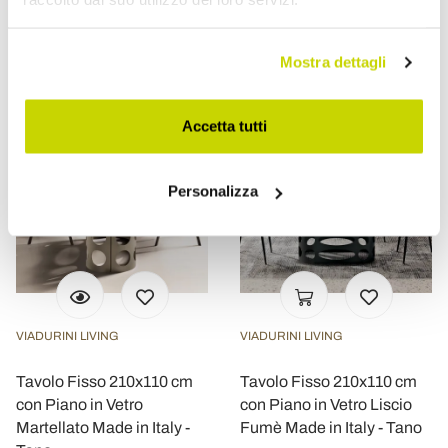
Effetto Marmo - Tano
Made in Italy - Tano
€ 5.075,20
€ 5.075,20
- 20%
- 20%
€ 6.344,00
€ 6.344,00
Mostra dettagli
Accetta tutti
Personalizza
VIADURINI LIVING
VIADURINI LIVING
Tavolo Fisso 210x110 cm
Tavolo Fisso 210x110 cm
con Piano in Vetro
con Piano in Vetro Liscio
Martellato Made in Italy -
Fumè Made in Italy - Tano