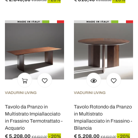
€ 3.557,00
€ 1.013,00
VIADURINI LIVING
VIADURINI LIVING
Tavolo da Pranzo in
Tavolo Rotondo da Pranzo
Multistrato Impiallacciato
in Multistrato
in Frassino Termotrattato -
Impiallacciato in Frassino -
Acquario
Bilancia
€ 5.208,00
€ 5.208,00
- 20%
- 20%
€ 6.510,00
€ 6.510,00