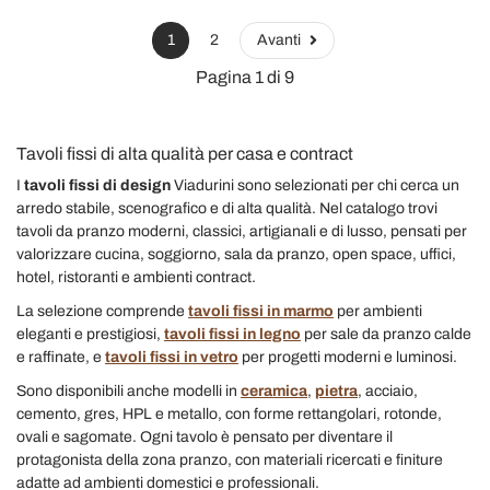
1
2
Avanti
Pagina 1 di 9
Tavoli fissi di alta qualità per casa e contract
I
tavoli fissi di design
Viadurini sono selezionati per chi cerca un
arredo stabile, scenografico e di alta qualità. Nel catalogo trovi
tavoli da pranzo moderni, classici, artigianali e di lusso, pensati per
valorizzare cucina, soggiorno, sala da pranzo, open space, uffici,
hotel, ristoranti e ambienti contract.
La selezione comprende
tavoli fissi in marmo
per ambienti
eleganti e prestigiosi,
tavoli fissi in legno
per sale da pranzo calde
e raffinate, e
tavoli fissi in vetro
per progetti moderni e luminosi.
Sono disponibili anche modelli in
ceramica
,
pietra
, acciaio,
cemento, gres, HPL e metallo, con forme rettangolari, rotonde,
ovali e sagomate. Ogni tavolo è pensato per diventare il
protagonista della zona pranzo, con materiali ricercati e finiture
adatte ad ambienti domestici e professionali.