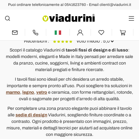
Puoi ordinare telefonicamente al 0541623760 - Email clienti@viadurini.it
Tavoli
Tavoli di Design per Sala da
Pranzo e Soggiorno
Recensioni :
Voto medio : 5,0
Scopri il catalogo Viadurini di
tavoli fissi di design e di lusso
:
modelli moderni, eleganti e Made in Italy pensati per arredare sale
Tavolo da Pranzo Moderno in Vetro Extrachiaro o Fumè Made in
T
da pranzo, cucine, soggiorni, living e ambienti contract con
Italy – Random
materiali pregiati e finiture ricercate.
Ottimo
M
I tavoli fissi sono ideali per chi desidera un arredo stabile,
p
importante e sempre pronto all’uso. Puoi scegliere tra soluzioni in
L
marmo
,
legno
,
vetro
e ceramica, con forme rettangolari, rotonde,
s
ovali o sagomate per progetti d’arredo di alta qualità.
L
Per completare una zona pranzo elegante puoi abbinare il tavolo
J
alle
sedie di design
Viadurini, scegliendo finiture coordinate o a
b
contrasto. Ogni prodotto è presentato con immagini, prezzo,
misure, materiali e dettagli tecnici per aiutarti ad acquistare online
con maggiore sicurezza.