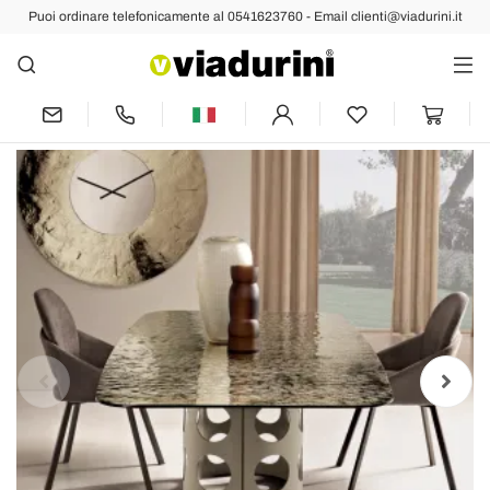
Puoi ordinare telefonicamente al 0541623760 - Email clienti@viadurini.it
Indietro
Prec
Succ
Tavolo Fisso 210x110 cm con Piano in
Vetro Martellato Made in Italy - Tano