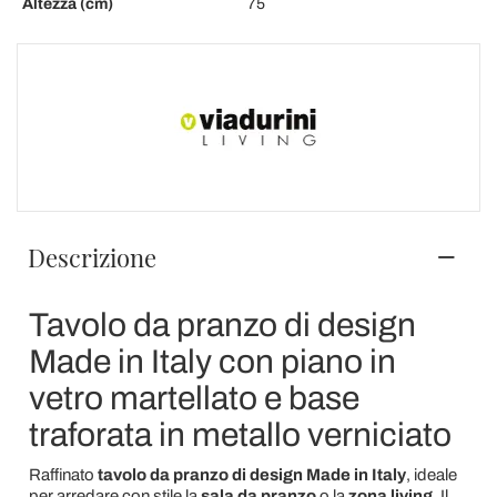
Altezza (cm)
75
Descrizione
Tavolo da pranzo di design
Made in Italy con piano in
vetro martellato e base
traforata in metallo verniciato
Raffinato
tavolo da pranzo di design Made in Italy
, ideale
per arredare con stile la
sala da pranzo
o la
zona living
. Il