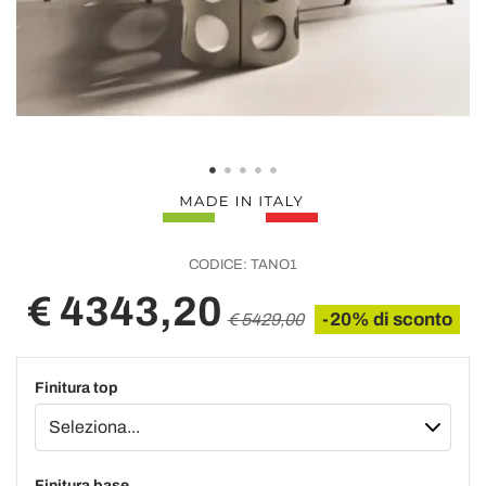
CODICE:
TANO1
€ 4343,20
-20% di sconto
€ 5429,00
Finitura top
Finitura base