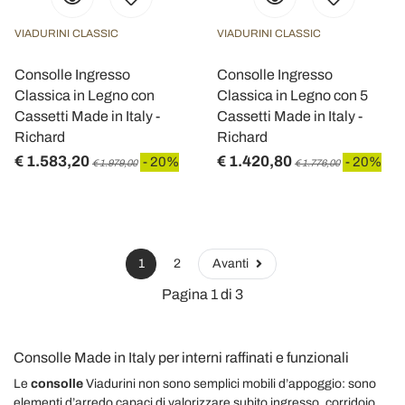
VIADURINI CLASSIC
VIADURINI CLASSIC
Consolle Ingresso
Consolle Ingresso
Classica in Legno con
Classica in Legno con 5
Cassetti Made in Italy -
Cassetti Made in Italy -
Richard
Richard
€ 1.583,20
€ 1.420,80
- 20%
- 20%
€ 1.979,00
€ 1.776,00
1
2
Avanti
Pagina 1 di 3
Consolle Made in Italy per interni raffinati e funzionali
Le
consolle
Viadurini non sono semplici mobili d’appoggio: sono
elementi d’arredo capaci di valorizzare subito ingresso, corridoio,