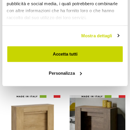
pubblicità e social media, i quali potrebbero combinarle
con altre informazioni che ha fornito loro o che hanno
raccolto dal suo utilizzo dei loro servizi.
Mostra dettagli
VIADURINI LIVING
VIADURINI LIVING
Accetta tutti
Consolle Allungabile a 211
Consolle Allungabile a 181
cm in Nobilitato in Essenza
cm in Pannelli di Nobilitato
Made in Italy - Incantesimo
Made in Italy - Drago
Personalizza
€ 716,80
€ 644,00
- 20%
- 20%
€ 896,00
€ 805,00