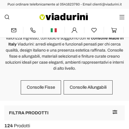
Puoi ordinare telefonicamente al 0541623760 - Email clienti@viadurini.it
TAVOLI E SEDIE
Consolle design Made in Italy per
ingresso e soggiorno
Valorizza ingresso, corridoio e soggiorno con le
consolle Made in
Italy
Viadurini: arredi eleganti e funzionali pensati per chi cerca
qualità, design italiano e una presenza estetica raffinata. Consolle
fisse e allungabili, materiali selezionati e finiture curate creano
soluzioni ideali per case eleganti, ambienti rappresentativi e interni
di alto livello.
Consolle Fisse
Consolle Allungabili
Toggle
FILTRA PRODOTTI
navigat
124
Prodotti