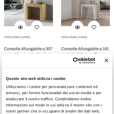
VIADURINI LIVING
VIADURINI LIVING
Consolle Allungabile a 307
Consolle Allungabile a 181
cm in Microparticelle di
cm in Nobilitato in Essenza
Legno Made in Italy -
Made in Italy - Castello
Corona
€ 1.200,00
€ 681,60
- 20%
- 20%
€ 1.500,00
€ 852,00
Questo sito web utilizza i cookie
Utilizziamo i cookie per personalizzare contenuti ed
annunci, per fornire funzionalità dei social media e per
analizzare il nostro traffico. Condividiamo inoltre
informazioni sul modo in cui utilizza il nostro sito con i
nostri partner che si occupano di analisi dei dati web,