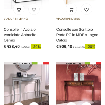
VIADURINI LIVING
VIADURINI LIVING
Consolle in Acciaio
Consolle con Scrittoio
Verniciato Antracite -
Porta PC in MDF e Legno -
Osmio
Calcio
€ 438,40
€ 906,40
- 20%
- 20%
€ 548,00
€ 1.133,00