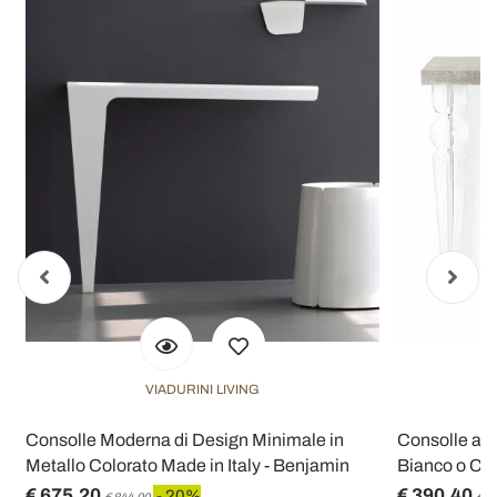
VIADURINI LIVING
Consolle Moderna di Design Minimale in
Consolle a P
Metallo Colorato Made in Italy - Benjamin
Bianco o Cor
€ 675,20
€ 390,40
- 20%
€ 844,00
€ 4