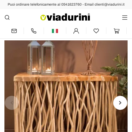
Puoi ordinare telefonicamente al 0541623760 - Email clienti@viadurini.it
Indietro
Prec
Succ
Consolle con Piano e Steli di Teak
Massello Naturale - Rodin