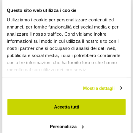
Questo sito web utilizza i cookie
Utilizziamo i cookie per personalizzare contenuti ed
annunci, per fornire funzionalità dei social media e per
VIADURINI LIVING
VIADURINI LIVING
analizzare il nostro traffico. Condividiamo inoltre
informazioni sul modo in cui utilizza il nostro sito con i
Consolle Allungabile a 290
Consolle Allungabile 150
nostri partner che si occupano di analisi dei dati web,
cm in Legno Nobilitato
cm in Metallo e Nobilitato
pubblicità e social media, i quali potrebbero combinarle
Made in Italy - Paride
Made in Italy - Flap
con altre informazioni che ha fornito loro o che hanno
€ 2.074,40
€ 1.286,40
- 20%
- 20%
€ 2.593,00
€ 1.608,00
raccolto dal suo utilizzo dei loro servizi.
Mostra dettagli
Accetta tutti
Personalizza