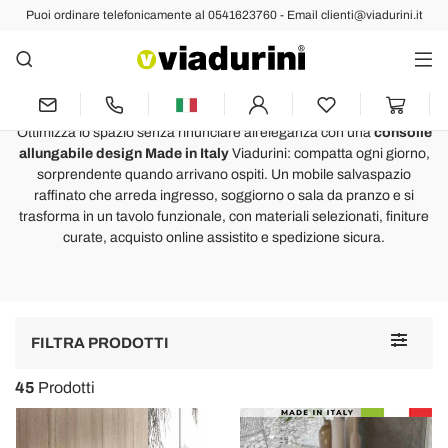
Puoi ordinare telefonicamente al 0541623760 - Email clienti@viadurini.it
Consolle
Consolle allungabili che diventano
tavoli da pranzo
Ottimizza lo spazio senza rinunciare all’eleganza con una
consolle
allungabile design Made in Italy
Viadurini: compatta ogni giorno,
sorprendente quando arrivano ospiti. Un mobile salvaspazio
raffinato che arreda ingresso, soggiorno o sala da pranzo e si
trasforma in un tavolo funzionale, con materiali selezionati, finiture
curate, acquisto online assistito e spedizione sicura.
Toggle
FILTRA PRODOTTI
navigat
45
Prodotti