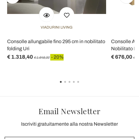
VIADURINI LIVING
o
Consolle allungabile fino 295 cm in nobilitato
Consolle All
folding Uri
Nobilitato Ma
€ 1.318,40
€ 676,00
- 20%
€ 1.648,00
€ 8
Email Newsletter
Iscriviti gratuitamente alla nostra Newsletter