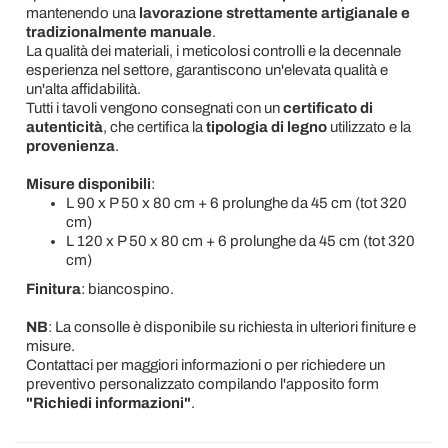
mantenendo una
lavorazione strettamente artigianale e
tradizionalmente manuale
.
La qualità dei materiali, i meticolosi controlli e la decennale
esperienza nel settore, garantiscono un'elevata qualità e
un'alta affidabilità.
Tutti i tavoli vengono consegnati con un
certificato di
autenticità
, che certifica la
tipologia di legno
utilizzato e la
provenienza
.
Misure disponibili
:
L 90 x P 50 x 80 cm + 6 prolunghe da 45 cm (tot 320
cm)
L 120 x P 50 x 80 cm + 6 prolunghe da 45 cm (tot 320
cm)
Finitura
: biancospino.
NB
: La consolle è disponibile su richiesta in ulteriori finiture e
misure.
Contattaci per maggiori informazioni o per richiedere un
preventivo personalizzato compilando l'apposito form
"Richiedi informazioni"
.