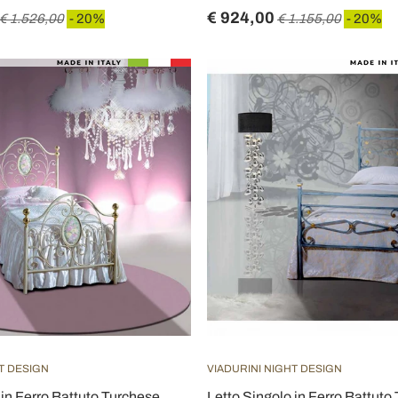
€ 924,00
€ 1.526,00
- 20%
€ 1.155,00
- 20%
T DESIGN
VIADURINI NIGHT DESIGN
 in Ferro Battuto Turchese
Letto Singolo in Ferro Battuto