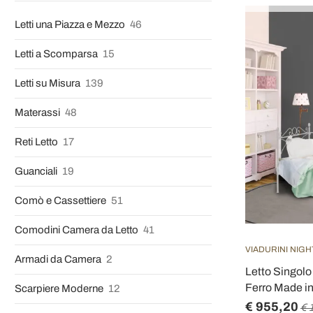
Letti una Piazza e Mezzo
46
Letti a Scomparsa
15
Letti su Misura
139
Materassi
48
Reti Letto
17
Guanciali
19
Comò e Cassettiere
51
Comodini Camera da Letto
41
VIADURINI NIGH
Armadi da Camera
2
Letto Singolo
Ferro Made in I
Scarpiere Moderne
12
€ 955,20
€ 