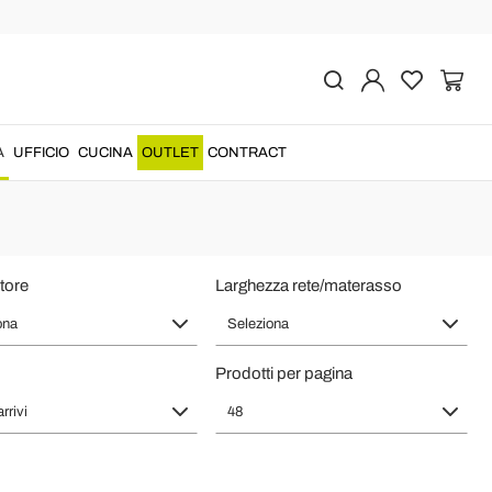
in Italia
vazione di
design...
A
UFFICIO
CUCINA
OUTLET
CONTRACT
tore
Larghezza rete/materasso
ona
Seleziona
Prodotti per pagina
rrivi
48