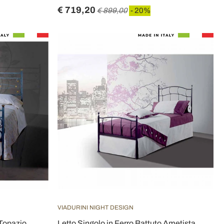
€ 719,20
€ 899,00
- 20%
VIADURINI NIGHT DESIGN
 Topazio
Letto Singolo in Ferro Battuto Ametista