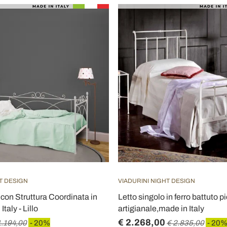
T DESIGN
VIADURINI NIGHT DESIGN
 con Struttura Coordinata in
Letto singolo in ferro battuto
taly - Lillo
artigianale,made in Italy
€ 2.268,00
1.194,00
- 20%
€ 2.835,00
- 20