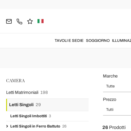
Home
CAMERA
Letti Singoli
Letti Singoli in Ferro Battuto
Letti Si
Letto singolo in f
TAVOLI E SEDIE
SOGGIORNO
ILLUMINA
Marche
CAMERA
Tutte
Letti Matrimoniali
198
Prezzo
Letti Singoli
29
Tutti
Letti Singoli Imbottiti
3
Letti Singoli in Ferro Battuto
26
26
Prodotti