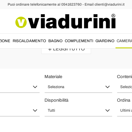
Puoi ordinare telefonicamente al 0541623760 - Email clienti@viadurini.it
ngoli in Ferro Battuto Fatti a Mano 
erro battuto
per la
camera da letto
ideale per
arredare
con stile e inno
ZIONE
RISCALDAMENTO
BAGNO
COMPLEMENTI
GIARDINO
CAMER
LEGGI TUTTO
Materiale
Conteni
Seleziona
Selezi
Disponibilità
Ordina
Tutti
Ultimi a