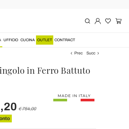
A
UFFICIO
CUCINA
OUTLET
CONTRACT
Prec
Succ
ingolo in Ferro Battuto
,20
€ 754,00
onto