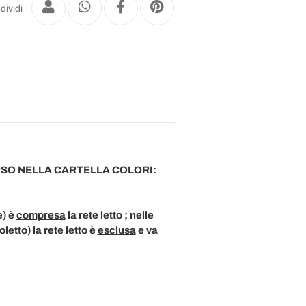
dividi
USO NELLA CARTELLA COLORI:
e) è
compresa
la rete letto ; nelle
etto) la rete letto è
esclusa
e va