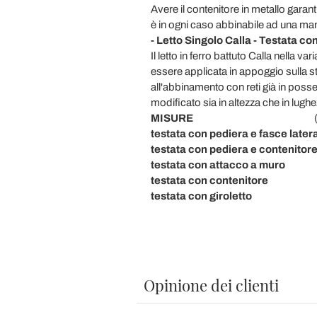
Avere il contenitore in metallo garanti
è in ogni caso abbinabile ad una ma
- Letto Singolo Calla - Testata co
Il letto in ferro battuto Calla ne
essere applicata in appoggio sulla str
all'abbinamento con reti già in poss
modificato sia in altezza che in lughe
MISURE
( L x P x
testata con pediera e fasce latera
testata con pediera e contenito
testata con attacco a muro
90 
testata con contenitore
90 x 
testata con giroletto
90 x 19
Opinione dei clienti