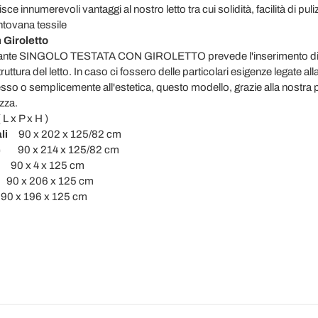
sce innumerevoli vantaggi al nostro letto tra cui solidità, facilità di pul
ntovana tessile
n Giroletto
lla variante SINGOLO TESTATA CON GIROLETTO prevede l'inserimento di
uttura del letto. In caso ci fossero delle particolari esigenze legate al
esso o semplicemente all'estetica, questo modello, grazie alla nostra p
zza.
 H )
li
90 x 202 x 125/82 cm
re
90 x 214 x 125/82 cm
x 4 x 125 cm
206 x 125 cm
6 x 125 cm