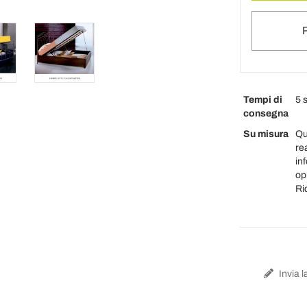
Tempi di
5 
consegna
Su misura
Qu
re
inf
op
Ri
Invia l