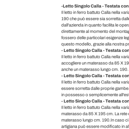
-Letto Singolo Calla - Testata co
Il letto in ferro battuto Calla ne
190 che può essere sia sorretta dall
dall'azienda in quanto facilita le op
direttamente al momento del montaggi
fossero delle particolari esigenze le
questo modello, grazie alla nostra pr
- Letto Singolo Calla - Testata c
Il letto in ferro battuto Calla n
accogliere un materasso da 85 X 195
anche un materasso lungo cm. 190.
- Letto Singolo Calla - Testata c
Il letto in ferro battuto Calla ne
essere sorretta dalle proprie gambe. 
in possesso o semplicemente all'estet
- Letto Singolo Calla - Testata co
Il letto in ferro battuto Calla ne
materasso da 85 X 195 cm. La rete c
materasso lungo cm. 190.In caso ci fo
artigiana può essere modificato in al