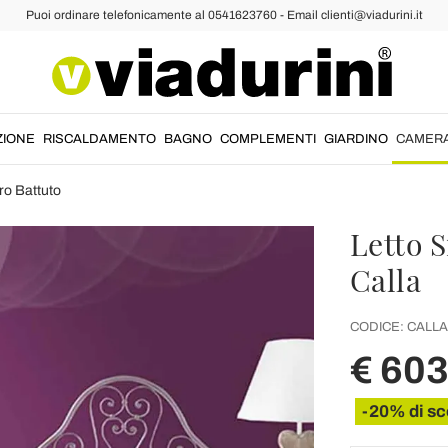
Puoi ordinare telefonicamente al 0541623760 - Email clienti@viadurini.it
ZIONE
RISCALDAMENTO
BAGNO
COMPLEMENTI
GIARDINO
CAMER
rro Battuto
Letto S
Calla
CODICE:
CALLA
€ 603
-20% di sc