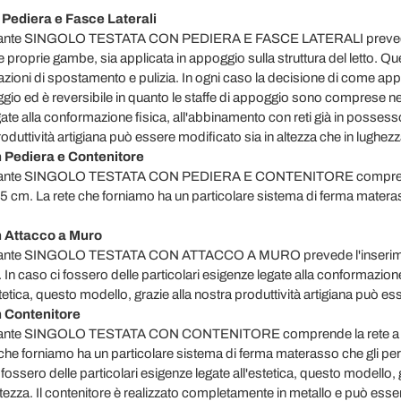
n Pediera e Fasce Laterali
lla variante SINGOLO TESTATA CON PEDIERA E FASCE LATERALI prevede 
e proprie gambe, sia applicata in appoggio sulla struttura del letto. Q
erazioni di spostamento e pulizia. In ogni caso la decisione di come app
o ed è reversibile in quanto le staffe di appoggio sono comprese nelle
gate alla conformazione fisica, all'abbinamento con reti già in posses
oduttività artigiana può essere modificato sia in altezza che in lughezz
on Pediera e Contenitore
ella variante SINGOLO TESTATA CON PEDIERA E CONTENITORE compren
 cm. La rete che forniamo ha un particolare sistema di ferma matera
on Attacco a Muro
lla variante SINGOLO TESTATA CON ATTACCO A MURO prevede l'inserim
In caso ci fossero delle particolari esigenze legate alla conformazione
ica, questo modello, grazie alla nostra produttività artigiana può ess
n Contenitore
lla variante SINGOLO TESTATA CON CONTENITORE comprende la rete a 
he forniamo ha un particolare sistema di ferma materasso che gli pe
ssero delle particolari esigenze legate all'estetica, questo modello, g
tezza. Il contenitore è realizzato completamente in metallo e può esser