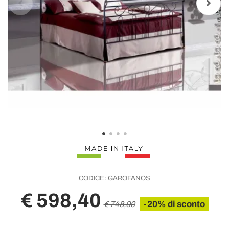
CODICE:
GAROFANOS
€ 598,40
-20% di sconto
€ 748,00