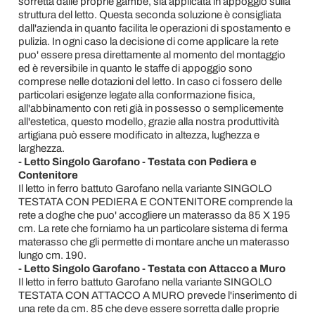
sorretta dalle proprie gambe, sia applicata in appoggio sulla
struttura del letto. Questa seconda soluzione è consigliata
dall'azienda in quanto facilita le operazioni di spostamento e
pulizia. In ogni caso la decisione di come applicare la rete
puo' essere presa direttamente al momento del montaggio
ed è reversibile in quanto le staffe di appoggio sono
comprese nelle dotazioni del letto. In caso ci fossero delle
particolari esigenze legate alla conformazione fisica,
all'abbinamento con reti già in possesso o semplicemente
all'estetica, questo modello, grazie alla nostra produttività
artigiana può essere modificato in altezza, lughezza e
larghezza.
- Letto Singolo Garofano - Testata con Pediera e
Contenitore
Il letto in ferro battuto Garofano nella variante SINGOLO
TESTATA CON PEDIERA E CONTENITORE comprende la
rete a doghe che puo' accogliere un materasso da 85 X 195
cm. La rete che forniamo ha un particolare sistema di ferma
materasso che gli permette di montare anche un materasso
lungo cm. 190.
- Letto Singolo Garofano - Testata con Attacco a Muro
Il letto in ferro battuto Garofano nella variante SINGOLO
TESTATA CON ATTACCO A MURO prevede l'inserimento di
una rete da cm. 85 che deve essere sorretta dalle proprie