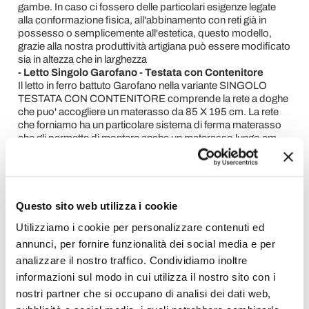
gambe. In caso ci fossero delle particolari esigenze legate
alla conformazione fisica, all'abbinamento con reti già in
possesso o semplicemente all'estetica, questo modello,
grazie alla nostra produttività artigiana può essere modificato
sia in altezza che in larghezza
- Letto Singolo Garofano - Testata con Contenitore
Il letto in ferro battuto Garofano nella variante SINGOLO
TESTATA CON CONTENITORE comprende la rete a doghe
che puo' accogliere un materasso da 85 X 195 cm. La rete
che forniamo ha un particolare sistema di ferma materasso
che gli permette di montare anche un materasso lungo cm.
190.In caso ci fossero delle particolari esigenze legate
all'estetica, questo modello, grazie alla nostra produttività
artigiana può essere modificato in altezza. Il contenitore è
realizzato completamente in metallo e può essere verniciato
di qualsiasi colore. Avere il contenitore in metallo garantisce
Questo sito web utilizza i cookie
innumerevoli vantaggi al nostro letto tra cui solidità, facilità di
Utilizziamo i cookie per personalizzare contenuti ed
pulizia e maggior capienza. Il contenitore è in ogni caso
abbinabile ad una mantovana tessile
annunci, per fornire funzionalità dei social media e per
- Letto Singolo Garofano - Testata con Giroletto
analizzare il nostro traffico. Condividiamo inoltre
Il letto in ferro battuto Garofano nella variante SINGOLO
informazioni sul modo in cui utilizza il nostro sito con i
TESTATA CON GIROLETTO prevede l'inserimento di una
nostri partner che si occupano di analisi dei dati web,
rete da 85 X 190 che deve essere applicata in appoggio sulla
struttura del letto. In caso ci fossero delle particolari esigenze