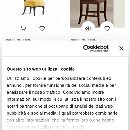
VIADURINI LIVING
VIADURINI LIVING
Sedia da pranzo imbottita
Sedia in Legno e Tessuto
in legno massello noce,
Design Classico Schienale
L67xP60 cm, Tati
Incrociato - Debussy
Questo sito web utilizza i cookie
€ 1.814,40
€ 274,40
- 20%
- 20%
€ 2.268,00
€ 343,00
Utilizziamo i cookie per personalizzare contenuti ed
annunci, per fornire funzionalità dei social media e per
analizzare il nostro traffico. Condividiamo inoltre
informazioni sul modo in cui utilizza il nostro sito con i
nostri partner che si occupano di analisi dei dati web,
pubblicità e social media, i quali potrebbero combinarle
con altre informazioni che ha fornito loro o che hanno
raccolto dal suo utilizzo dei loro servizi.