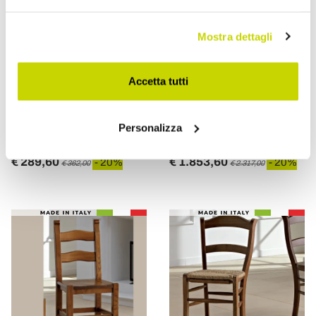
Mostra dettagli
VIADURINI LIVING
VIADURINI CLASSIC
Accetta tutti
Sedia Classica da Cucina
Sedia Classica Legno
in Legno Massello e Legno
Bianco e Tessuto Imbottito
Personalizza
Design Italiano - Monika
Made in Italy - Baroque
€ 289,60
€ 1.853,60
- 20%
- 20%
€ 362,00
€ 2.317,00