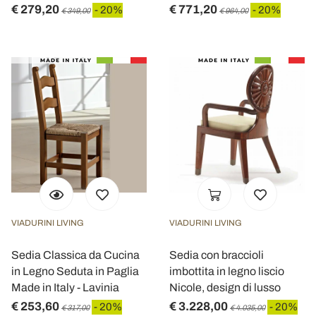
€ 279,20
€ 771,20
- 20%
- 20%
€ 349,00
€ 964,00
VIADURINI LIVING
VIADURINI LIVING
Sedia Classica da Cucina
Sedia con braccioli
in Legno Seduta in Paglia
imbottita in legno liscio
Made in Italy - Lavinia
Nicole, design di lusso
€ 253,60
€ 3.228,00
- 20%
- 20%
€ 317,00
€ 4.035,00