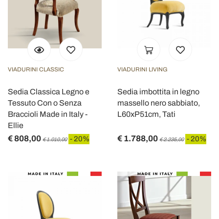
VIADURINI CLASSIC
VIADURINI LIVING
Sedia Classica Legno e
Sedia imbottita in legno
Tessuto Con o Senza
massello nero sabbiato,
Braccioli Made in Italy -
L60xP51cm, Tati
Ellie
€ 808,00
€ 1.788,00
- 20%
- 20%
€ 1.010,00
€ 2.235,00