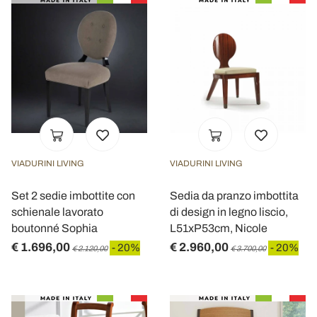
VIADURINI LIVING
VIADURINI LIVING
Set 2 sedie imbottite con
Sedia da pranzo imbottita
schienale lavorato
di design in legno liscio,
boutonné Sophia
L51xP53cm, Nicole
€ 1.696,00
€ 2.960,00
- 20%
- 20%
€ 2.120,00
€ 3.700,00