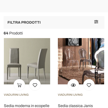
Zufrieden mit dem Produkt und dem Kundenservice.
Toggle
FILTRA PRODOTTI
navigat
64
Prodotti
VIADURINI LIVING
VIADURINI LIVING
Sedia moderna in ecopelle
Sedia classica Janis