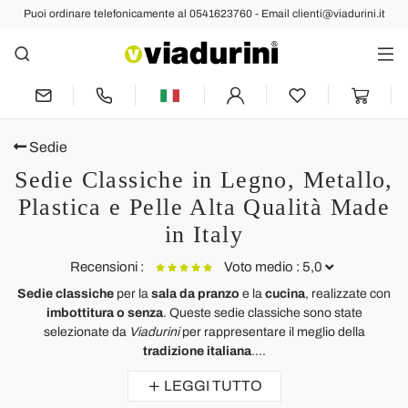
Puoi ordinare telefonicamente al 0541623760 - Email clienti@viadurini.it
Sedie
Sedie Classiche in Legno, Metallo,
Plastica e Pelle Alta Qualità Made
in Italy
Recensioni :
Voto medio : 5,0
Sedie classiche
per la
sala da pranzo
e la
cucina
, realizzate con
imbottitura o senza
. Queste sedie classiche sono state
Sedia Imbottita di Design, con Lavorazione Capitonnè - Diana
S
selezionate da
Viadurini
per rappresentare il meglio della
tradizione italiana
....
Ich liebe diese klassischen Polsterstühle. Ich habe sie für mein
C
Esszimmer gekauft und sie sind nicht nur bequem, sondern auch
c
LEGGI TUTTO
wunderschön.
B