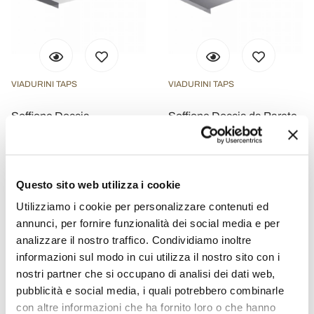
VIADURINI TAPS
VIADURINI TAPS
Soffione Doccia
Soffione Doccia da Parete
Rettangolare in Acciaio
con Getto a Doccia e
Inox da Parete Made in
Cascata Made in Italy -
Italy - Anito
Como
€ 1.494,40
€ 1.245,60
Questo sito web utilizza i cookie
- 20%
- 20%
€ 1.868,00
€ 1.557,00
Utilizziamo i cookie per personalizzare contenuti ed
annunci, per fornire funzionalità dei social media e per
analizzare il nostro traffico. Condividiamo inoltre
informazioni sul modo in cui utilizza il nostro sito con i
nostri partner che si occupano di analisi dei dati web,
pubblicità e social media, i quali potrebbero combinarle
con altre informazioni che ha fornito loro o che hanno