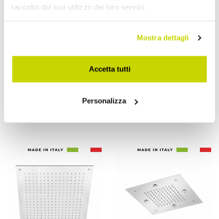
raccolto dal suo utilizzo dei loro servizi.
Mostra dettagli
VIADURINI TAPS
VIADURINI TAPS
Accetta tutti
Soffione Doccia Rotondo
Soffione Doccia da Soffitto
Monogetto in Acciaio Inox
in Acciaio Inox Monogetto
Personalizza
Made in Italy - Zolfo
Made in Italy - Elcan
€ 888,80
€ 1.832,80
- 20%
- 20%
€ 1.111,00
€ 2.291,00