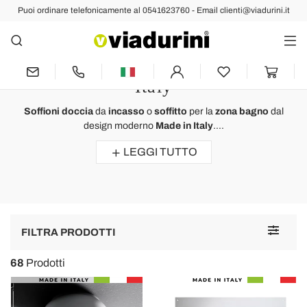
Puoi ordinare telefonicamente al 0541623760 - Email clienti@viadurini.it
BAGNO
Soffioni Doccia di Design anche
con Led e Cromoterapia Made in
Italy
Soffioni doccia
da
incasso
o
soffitto
per la
zona bagno
dal
design moderno
Made in Italy
....
LEGGI TUTTO
Toggle
FILTRA PRODOTTI
navigat
68
Prodotti