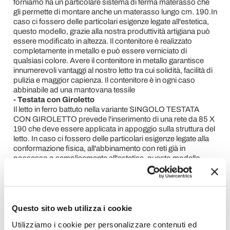
forniamo ha un particolare sistema di ferma materasso che
gli permette di montare anche un materasso lungo cm. 190.In
caso ci fossero delle particolari esigenze legate all'estetica,
questo modello, grazie alla nostra produttività artigiana può
essere modificato in altezza. Il contenitore è realizzato
completamente in metallo e può essere verniciato di
qualsiasi colore. Avere il contenitore in metallo garantisce
innumerevoli vantaggi al nostro letto tra cui solidità, facilità di
pulizia e maggior capienza. Il contenitore è in ogni caso
abbinabile ad una mantovana tessile
- Testata con Giroletto
Il letto in ferro battuto nella variante SINGOLO TESTATA
CON GIROLETTO prevede l'inserimento di una rete da 85 X
190 che deve essere applicata in appoggio sulla struttura del
letto. In caso ci fossero delle particolari esigenze legate alla
conformazione fisica, all'abbinamento con reti già in
possesso o semplicemente all'estetica, questo modello,
grazie alla nostra produttività artigiana può essere modificato
sia in altezza che in lughezza.
MISURE
-
testata con attacco a muro
105 x 4 x 135 cm
Questo sito web utilizza i cookie
-
testata con contenitore
105 x 207 x 135 cm
Utilizziamo i cookie per personalizzare contenuti ed
-
testata con giroletto
105 x 197 x 135 cm