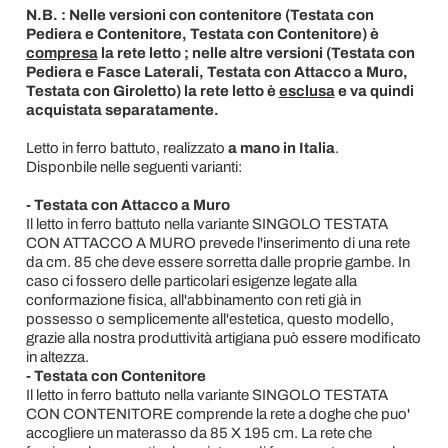
N.B. : Nelle versioni con contenitore (Testata con
Pediera e Contenitore, Testata con Contenitore) è
compresa
la rete letto ; nelle altre versioni (Testata con
Pediera e Fasce Laterali, Testata con Attacco a Muro,
Testata con Giroletto) la rete letto è
esclusa
e va quindi
acquistata separatamente.
Letto in ferro battuto, realizzato
a mano in Italia
.
Disponbile nelle seguenti varianti:
- Testata con Attacco a Muro
Il letto in ferro battuto nella variante SINGOLO TESTATA
CON ATTACCO A MURO prevede l'inserimento di una rete
da cm. 85 che deve essere sorretta dalle proprie gambe. In
caso ci fossero delle particolari esigenze legate alla
conformazione fisica, all'abbinamento con reti già in
possesso o semplicemente all'estetica, questo modello,
grazie alla nostra produttività artigiana può essere modificato
in altezza.
- Testata con Contenitore
Il letto in ferro battuto nella variante SINGOLO TESTATA
CON CONTENITORE comprende la rete a doghe che puo'
accogliere un materasso da 85 X 195 cm. La rete che