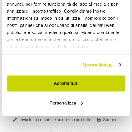
annunci, per fornire funzionalità dei social media e per
analizzare il nostro traffico. Condividiamo inoltre
Scheda Tecnica
informazioni sul modo in cui utilizza il nostro sito con i
nostri partner che si occupano di analisi dei dati web,
Richiedi Informazioni
pubblicità e social media, i quali potrebbero combinarle
con altre informazioni che ha fornito loro o che hanno
Opinione dei clienti
raccolto dal suo utilizzo dei loro servizi.
Mostra dettagli
Devi accedere per poter scrivere la tua opinione.
Accetta tutti
Personalizza
Aggiungi alla Wish List
Invia la tua opinione su questo prodotto
Stampa