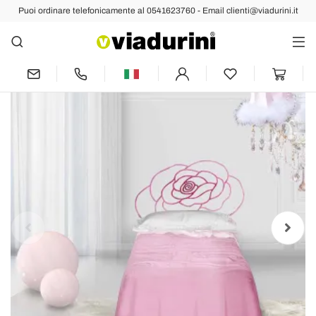
Puoi ordinare telefonicamente al 0541623760 - Email clienti@viadurini.it
Indietro
Prec
Succ
Letto Singolo in Ferro Battuto Centauro