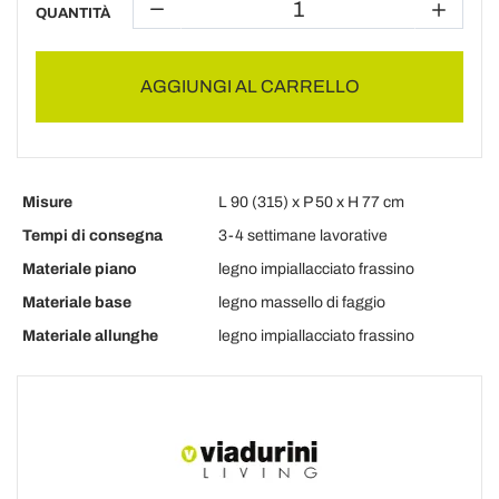
QUANTITÀ
AGGIUNGI AL CARRELLO
Misure
L 90 (315) x P 50 x H 77 cm
Tempi di consegna
3-4 settimane lavorative
Materiale piano
legno impiallacciato frassino
Materiale base
legno massello di faggio
Materiale allunghe
legno impiallacciato frassino