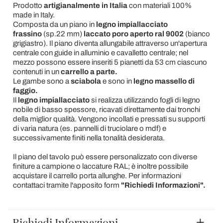
Prodotto
artigianalmente in Italia
con materiali 100%
made in Italy.
Composta da un piano in
legno impiallacciato
frassino
(sp.22 mm)
laccato poro aperto ral 9002
(bianco
grigiastro). Il piano diventa allungabile attraverso un'apertura
centrale con guide in alluminio e cavalletto centrale; nel
mezzo possono essere inseriti 5 pianetti da 53 cm ciascuno
contenuti in un
carrello a parte.
Le gambe sono a
sciabola
e sono in
legno massello di
faggio.
Il
legno impiallacciato
si realizza utilizzando fogli di legno
nobile di basso spessore, ricavati direttamente dai tronchi
della miglior qualità. Vengono incollati e pressati su supporti
di varia natura (es. pannelli di truciolare o mdf) e
successivamente finiti nella tonalità desiderata.
Il piano del tavolo può essere personalizzato con diverse
finiture a campione o laccature RAL; è inoltre possibile
acquistare il carrello porta allunghe. Per informazioni
contattaci tramite l'apposito form
"Richiedi Informazioni".
Richiedi Informazioni