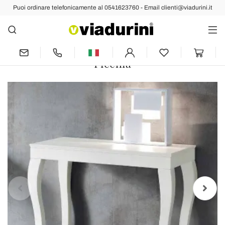
Puoi ordinare telefonicamente al 0541623760 - Email clienti@viadurini.it
Indietro
Prec
Succ
Consolle Allungabile in Legno di
Frassino Laccato Bianco Grigiastro –
Picchia