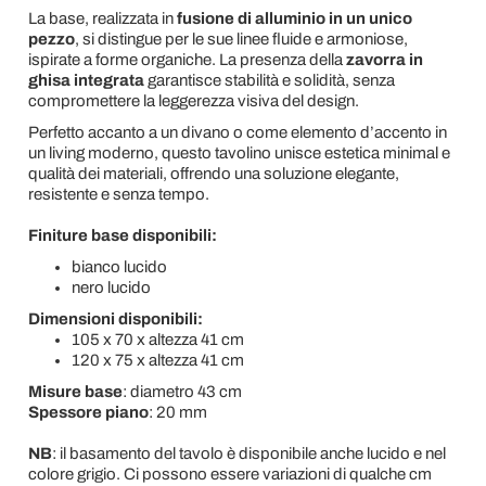
La base, realizzata in
fusione di alluminio in un unico
pezzo
, si distingue per le sue linee fluide e armoniose,
ispirate a forme organiche. La presenza della
zavorra in
ghisa integrata
garantisce stabilità e solidità, senza
compromettere la leggerezza visiva del design.
Perfetto accanto a un divano o come elemento d’accento in
un living moderno, questo tavolino unisce estetica minimal e
qualità dei materiali, offrendo una soluzione elegante,
resistente e senza tempo.
Finiture base disponibili:
bianco lucido
nero lucido
Dimensioni disponibili:
105 x 70 x altezza 41 cm
120 x 75 x altezza 41 cm
Misure base
: diametro 43 cm
Spessore piano
: 20 mm
NB
: il basamento del tavolo è disponibile anche lucido e nel
colore grigio. Ci possono essere variazioni di qualche cm