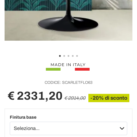
CODICE:
SCARLETFLO63
€ 2331,20
-20% di sconto
€ 2914,00
Finitura base