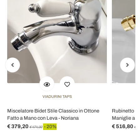
VIADURINI TAPS
Miscelatore Bidet Stile Classico in Ottone
Rubinetto Mo
Fatto a Mano con Leva - Noriana
Maniglie a Fa
€ 379,20
€ 516,80
- 20%
€ 474,00
€ 6