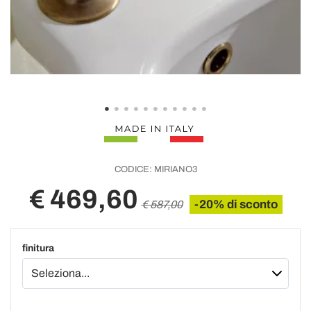
CODICE:
MIRIANO3
€ 469,60
-20% di sconto
€ 587,00
finitura