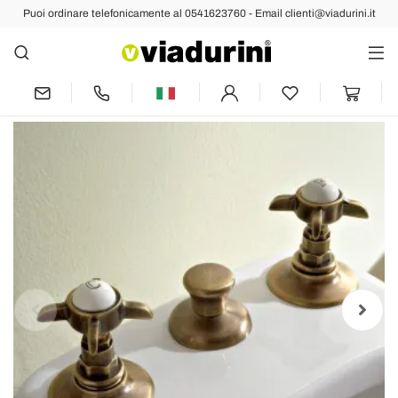
Puoi ordinare telefonicamente al 0541623760 - Email clienti@viadurini.it
Indietro
Prec
Succ
Batteria Bidet 3 Fori Erogazione Interna
Ottone e Maniglie a Farfalla - Miriano