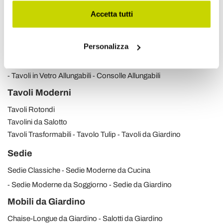
Scopri i nostri prodotti
Accetta tutti
Tavoli Allungabili
Personalizza
Tavoli in Ceramica Allungabili
Tavoli in Legno Allungabili
Tavoli in Vetro Allungabili
Consolle Allungabili
Tavoli Moderni
Tavoli Rotondi
Tavolini da Salotto
Tavoli Trasformabili
Tavolo Tulip
Tavoli da Giardino
Sedie
Sedie Classiche
Sedie Moderne da Cucina
Sedie Moderne da Soggiorno
Sedie da Giardino
Mobili da Giardino
Chaise-Longue da Giardino
Salotti da Giardino