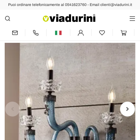
Puoi ordinare telefonicamente al 0541623760 - Email clienti@viadurini.it
Indietro
Prec
Succ
Applique Classica 3 Luci Vetro
Artigianale Lusso Made in Italy - Saline