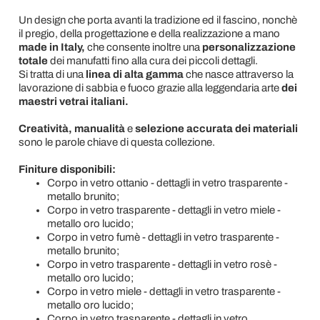
Un design che porta avanti la tradizione ed il fascino, nonchè
il pregio, della progettazione e della realizzazione a mano
made in Italy,
che consente inoltre una
personalizzazione
totale
dei manufatti fino alla cura dei piccoli dettagli.
Si tratta di una
linea di alta gamma
che nasce attraverso la
lavorazione di sabbia e fuoco grazie alla leggendaria arte
dei
maestri vetrai italiani.
Creatività, manualità
e
selezione accurata dei materiali
sono le parole chiave di questa collezione.
Finiture disponibili:
Corpo in vetro ottanio - dettagli in vetro trasparente -
metallo brunito;
Corpo in vetro trasparente - dettagli in vetro miele -
metallo oro lucido;
Corpo in vetro fumè - dettagli in vetro trasparente -
metallo brunito;
Corpo in vetro trasparente - dettagli in vetro rosè -
metallo oro lucido;
Corpo in vetro miele - dettagli in vetro trasparente -
metallo oro lucido;
Corpo in vetro trasparente - dettagli in vetro