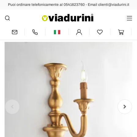
Puoi ordinare telefonicamente al 0541623760 - Email clienti@viadurini.it
Indietro
Prec
Succ
Applique in Legno con Paralumi a
Candela Made in Italy - Siena