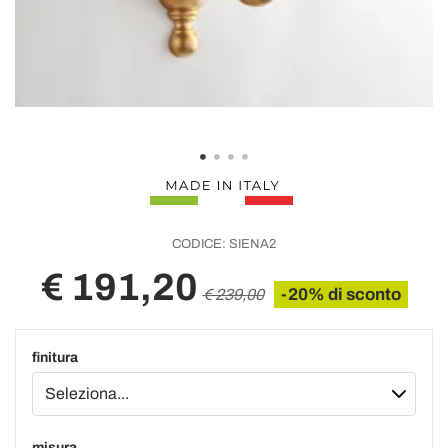
CODICE:
SIENA2
€ 191,20
-20% di sconto
€ 239,00
finitura
misura